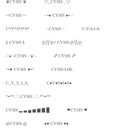
♛CYSIS ♛
ツ_CYSIS _ツ
-=CYSIS =-
·٠•● CYSIS ●•٠·
C*Y*S*I*S*
~CYSIS ~
C-Y-S-I-S-
§ CYSIS §
ღ⎠⎛ღ√ CYSIS ღ⎞⎝ღ
-‘๑’-CYSIS -‘๑’-
♐ CYSIS ♐
°•★ CYSIS ★•°
CYSIS ŁØŁ
C_Y_S_I_S_
C●Y●S●I●S●
°••°*.♡.CYSIS .♡.*°••°*
CYSIS ▂ ▃ ▄ ▅ ▆ ▇ █
❤CYSIS ❤
@CYSIS @
♠♥ CYSIS ♥♠