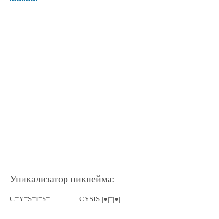
Уникализатор никнейма:
C=Y=S=I=S=
CYSIS |̅̅●̅̅|̅̅=̅̅|̅●̅̅|