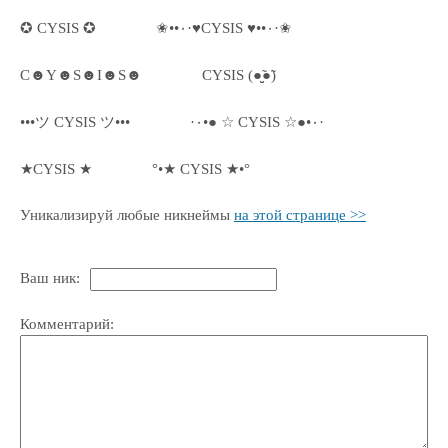
✪ CYSIS ✪
✬••٠·♥CYSIS ♥••٠·✬
C☻Y☻S☻I☻S☻
CYSIS (●̮̮̃●̃)
•••ツ CYSIS ツ•••
·٠•● ☆ CYSIS ☆●•٠·
★CYSIS ★
°•★ CYSIS ★•°
Уникализируй любые никнеймы
на этой странице >>
Ваш ник:
Комментарий: