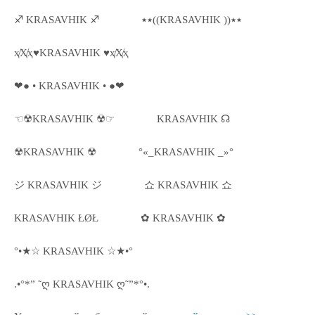
♐ KRASAVHIK ♐
٭٭((KRASAVHIK ))٭٭
ҳ̸Ҳ̸ҳ♥KRASAVHIK ♥ҳ̸Ҳ̸ҳ
❤● • KRASAVHIK • ●❤
☜☢KRASAVHIK ☢☞
KRASAVHIK ☊
☢KRASAVHIK ☢
°«_KRASAVHIK _»°
ジ KRASAVHIK ジ
쇼 KRASAVHIK 쇼
KRASAVHIK ŁØŁ
✿ KRASAVHIK ✿
°•★☆ KRASAVHIK ☆★•°
.•°*” ˜ღ KRASAVHIK ღ˜”*°•.