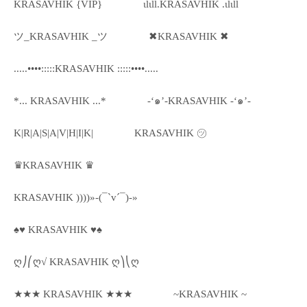
KRASAVHIK {VIP}
ιlιll.KRASAVHIK .ιlιll
ツ_KRASAVHIK _ツ
✖KRASAVHIK ✖
.....••••:::::KRASAVHIK :::::••••.....
*... KRASAVHIK ...*
-‘๑’-KRASAVHIK -‘๑’-
K|R|A|S|A|V|H|I|K|
KRASAVHIK ㋡
♛KRASAVHIK ♛
KRASAVHIK ))))»-(¯`v´¯)-»
♠♥ KRASAVHIK ♥♠
ღ⎠⎛ღ√ KRASAVHIK ღ⎞⎝ღ
★★★ KRASAVHIK ★★★
~KRASAVHIK ~