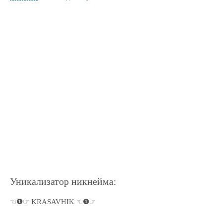
Уникализатор никнейма:
☜❶☞ KRASAVHIK ☜❶☞