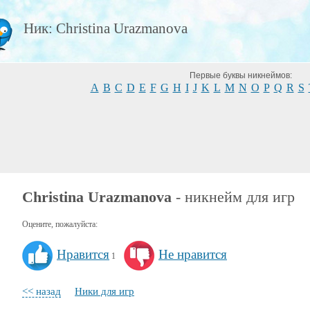
Ник: Christina Urazmanova
Первые буквы никнеймов:
A
B
C
D
E
F
G
H
I
J
K
L
M
N
O
P
Q
R
S
Christina Urazmanova
- никнейм для игр
Оцените, пожалуйста:
Нравится
Не нравится
1
<< назад
Ники для игр