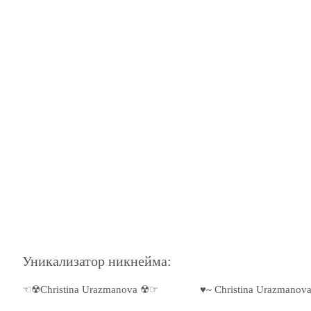
Уникализатор никнейма:
☜☢Christina Urazmanova ☢☞
♥~ Christina Urazmanov