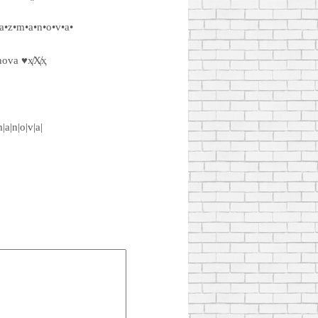
r•a•z•m•a•n•o•v•a•
nova ♥ҳ̸Ҳ̸ҳ
m|a|n|o|v|a|