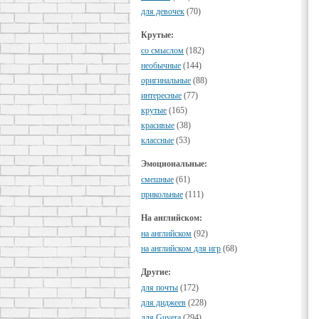
для девочек
(70)
Крутые:
cо смыслом
(182)
необычные
(144)
оригинальные
(88)
интересные
(77)
крутые
(165)
красивые
(38)
классные
(53)
Эмоциональные:
смешные
(61)
прикольные
(111)
На английском:
на английском
(92)
на английском для игр
(68)
Другие:
для почты
(172)
для диджеев
(228)
для Guvera
(294)