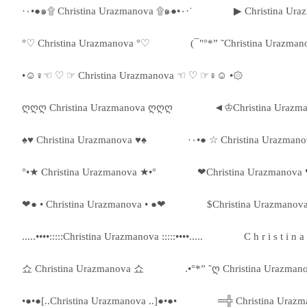
·٠•●๑۩ Christina Urazmanova ۩๑●•٠·˙
▶ Christina Ura
°♡ Christina Urazmanova °♡
(¯"°*” ˜Christina Urazman
•☺♀☜ ♡ ☞ Christina Urazmanova ☜ ♡ ☞♀☺ •۞
ღღღ Christina Urazmanova ღღღ
◄♔Christina Urazm
♠♥ Christina Urazmanova ♥♠
°•★ Christina Urazmanova ★•°
❤Christina Urazmanova
❤● • Christina Urazmanova • ●❤
$Christina Urazmanov
.....••••:::::Christina Urazmanova :::::••••.....
C h r i s t i n 
쇼 Christina Urazmanova 쇼
.•°*” ˜ღ Christina Urazman
•●•●[..Christina Urazmanova ..]●•●•
═╬ Christina Uraz