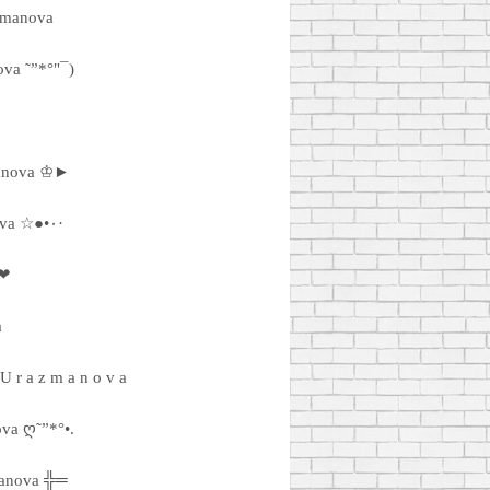
zmanova
ova ˜”*°"¯)
anova ♔►
·٠•● ☆ Christina Urazmanova ☆●•٠·
 ❤
a
a U r a z m a n o v a
ova ღ˜”*°•.
manova ╬═