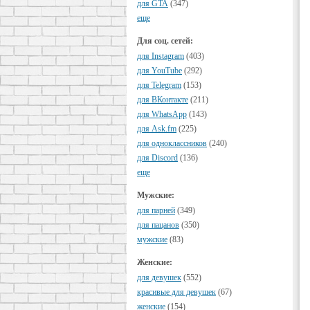
для GTA
(347)
еще
Для соц. сетей:
для Instagram
(403)
для YouTube
(292)
для Telegram
(153)
для ВКонтакте
(211)
для WhatsApp
(143)
для Ask.fm
(225)
для одноклассников
(240)
для Discord
(136)
еще
Мужские:
для парней
(349)
для пацанов
(350)
мужские
(83)
Женские:
для девушек
(552)
красивые для девушек
(67)
женские
(154)