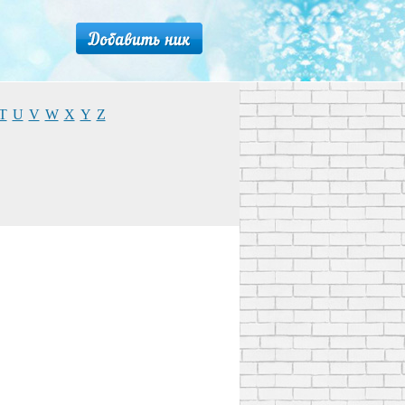
T
U
V
W
X
Y
Z