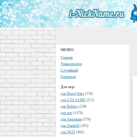
МЕНЮ:
Главная
Уникализатор
Случайный
Генератор
Для игр:
для Brawl Stars
(156)
для GTA SAMP
(211)
для Roblox
(128)
для игр
(1478)
для Аватарии
(379)
для Standoff
(283)
для WOT
(492)