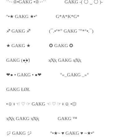
˙˙·٠♔•GAKG •♔٠·˙˙
GAKG -( ⚪ ‿ ⚪ )-
°•★ GAKG ★•°
G*A*K*G*
♐ GAKG ♐
(¯.•°*” GAKG ˜”*°•.¯)
★ GAKG ★
✪ GAKG ✪
GAKG (●̮̮̃●̃)
ҳ̸Ҳ̸ҳ GAKG ҳ̸Ҳ̸ҳ
❤● • GAKG • ●❤
°«_GAKG _»°
GAKG ŁØŁ
•☺♀☜ ♡ ☞ GAKG ☜ ♡ ☞♀☺ •۞
ҳ̸Ҳ̸ҳ GAKG ҳ̸Ҳ̸ҳ
GAKG ™
ジ GAKG ジ
°•★~ ♥ GAKG ♥ ~★•°