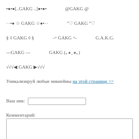
•●•●[..GAKG ..]●•●•
@GAKG @
·٠•● ☆ GAKG ☆●•٠·
°♡ GAKG °♡
§ ◊ GAKG ◊ §
-= GAKG =-
G.A.K.G.
---GAKG ---
GAKG (｡◕‿◕｡)
√√√◀ GAKG ▶√√√
Уникализируй любые никнеймы
на этой странице >>
Ваш ник:
Комментарий: