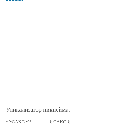
Уникализатор никнейма:
*°•GAKG •°*
§ GAKG §