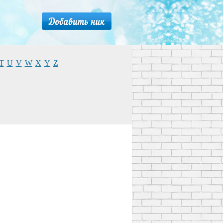
T
U
V
W
X
Y
Z