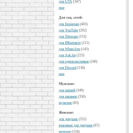
для GTA
(347)
еще
Для соц. сетей:
для Instagram
(403)
для YouTube
(292)
для Telegram
(153)
для ВКонтакте
(211)
для WhatsApp
(143)
для Ask.fm
(225)
для одноклассников
(240)
для Discord
(136)
еще
Мужские:
для парней
(349)
для пацанов
(350)
мужские
(83)
Женские:
для девушек
(552)
красивые для девушек
(67)
женские
(154)