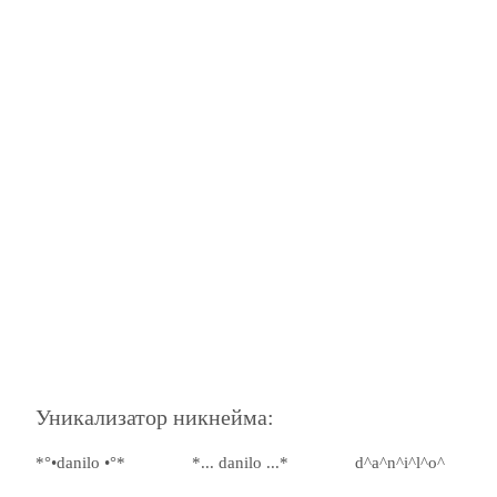
Уникализатор никнейма:
*°•danilo •°*
*... danilo ...*
d^a^n^i^l^o^