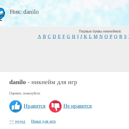
Ник: danilo
Первые буквы никнеймов:
A
B
C
D
E
F
G
H
I
J
K
L
M
N
O
P
Q
R
S
danilo
- никнейм для игр
Оцените, пожалуйста:
Нравится
Не нравится
<< назад
Ники для игр