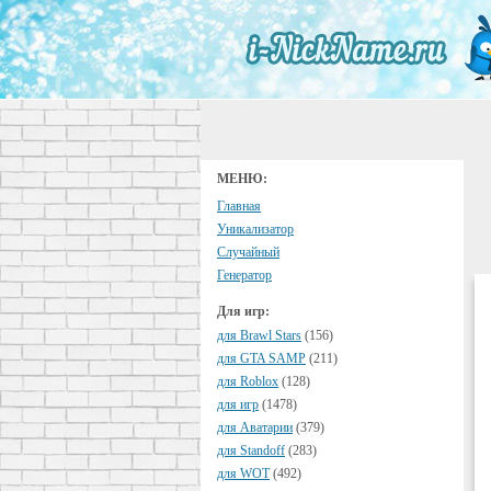
МЕНЮ:
Главная
Уникализатор
Случайный
Генератор
Для игр:
для Brawl Stars
(156)
для GTA SAMP
(211)
для Roblox
(128)
для игр
(1478)
для Аватарии
(379)
для Standoff
(283)
для WOT
(492)