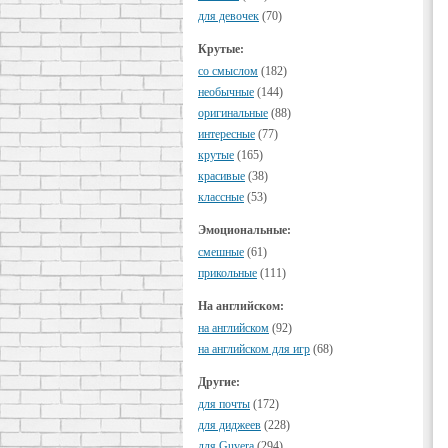
для девочек
(70)
Крутые:
cо смыслом
(182)
необычные
(144)
оригинальные
(88)
интересные
(77)
крутые
(165)
красивые
(38)
классные
(53)
Эмоциональные:
смешные
(61)
прикольные
(111)
На английском:
на английском
(92)
на английском для игр
(68)
Другие:
для почты
(172)
для диджеев
(228)
для Guvera
(294)