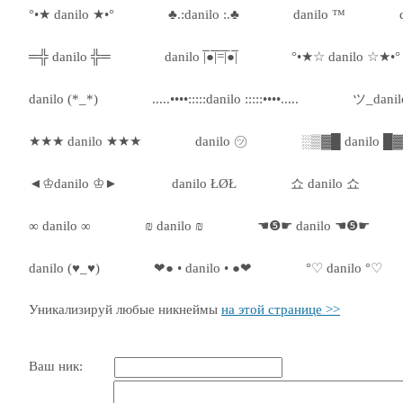
°•★ danilo ★•°
♣.:danilo :.♣
danilo ™
═╬ danilo ╬═
danilo |̅̅●̅̅|̅̅=̅̅|̅●̅̅|
°•★☆ danilo ☆★•°
danilo (*_*)
.....••••:::::danilo :::::••••.....
ツ_dani
★★★ danilo ★★★
danilo ㋡
░▒▓█ danilo █
◄♔danilo ♔►
danilo ŁØŁ
쇼 danilo 쇼
∞ danilo ∞
₪ danilo ₪
☚❺☛ danilo ☚❺☛
danilo (♥_♥)
❤● • danilo • ●❤
°♡ danilo °♡
Уникализируй любые никнеймы
на этой странице >>
Ваш ник: