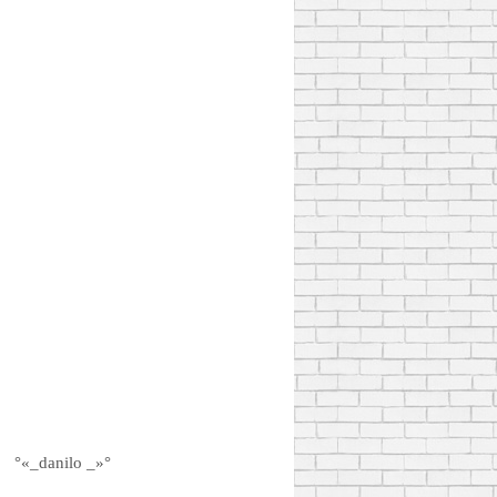
°«_danilo _»°