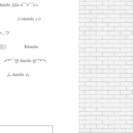
danilo ))))»-(¯`v´¯)-»
♫♪danilo ♪♫
lo _ツ
▓▒░
$danilo
.•°*” ˜ღ danilo ღ˜”*°•.
ム danilo ム