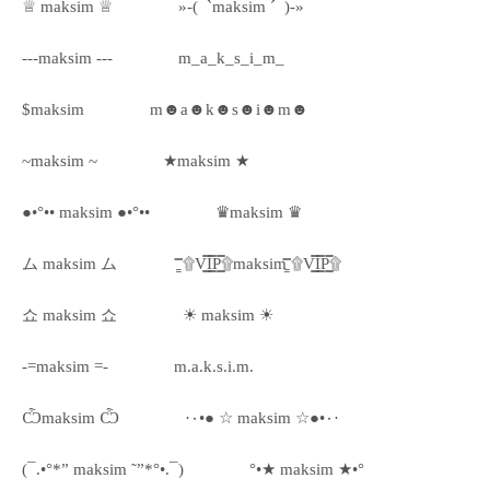
♕ maksim ♕
»-(¯`maksim ´¯)-»
---maksim ---
m_a_k_s_i_m_
$maksim
m☻a☻k☻s☻i☻m☻
~maksim ~
★maksim ★
●•°•• maksim ●•°••
♛maksim ♛
ム maksim ム
۩͇̿V͇̿I͇̿P͇̿۩maksim ۩͇̿V͇̿I͇̿P͇̿۩
쇼 maksim 쇼
☀ maksim ☀
-=maksim =-
m.a.k.s.i.m.
Ѽmaksim Ѽ
·٠•● ☆ maksim ☆●•٠·
(¯.•°*” maksim ˜”*°•.¯)
°•★ maksim ★•°