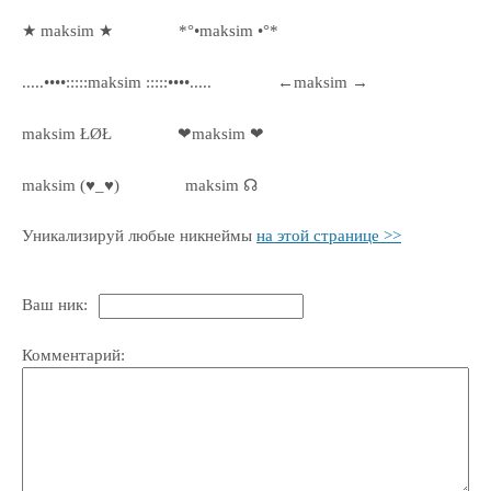
★ maksim ★
*°•maksim •°*
.....••••:::::maksim :::::••••.....
←maksim →
maksim ŁØŁ
❤maksim ❤
maksim (♥_♥)
maksim ☊
Уникализируй любые никнеймы
на этой странице >>
Ваш ник:
Комментарий: