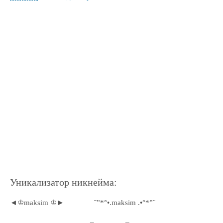
Уникализатор никнейма:
◄♔maksim ♔►
˜”*°•.maksim .•°*”˜