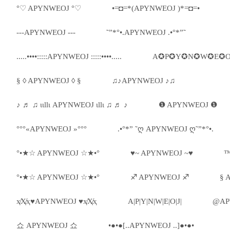
°♡ APYNWEOJ °♡
•=◘=*(APYNWEOJ )*=◘=•
---APYNWEOJ ---
˜”*°•.APYNWEOJ .•°*”˜
.....••••:::::APYNWEOJ :::::••••.....
A✪P✪Y✪N✪W✪E✪O
§ ◊ APYNWEOJ ◊ §
♫♪APYNWEOJ ♪♫
♪ ♬ ♫ ιιllι APYNWEOJ ιllι ♫ ♬ ♪
❶ APYNWEOJ ❶
°°°«APYNWEOJ »°°°
.•°*” ˜ღ APYNWEOJ ღ˜”*°•.
°•★☆ APYNWEOJ ☆★•°
♥~ APYNWEOJ ~♥
™
°•★☆ APYNWEOJ ☆★•°
♐ APYNWEOJ ♐
§ 
ҳ̸Ҳ̸ҳ♥APYNWEOJ ♥ҳ̸Ҳ̸ҳ
A|P|Y|N|W|E|O|J|
@AP
쇼 APYNWEOJ 쇼
•●•●[..APYNWEOJ ..]●•●•