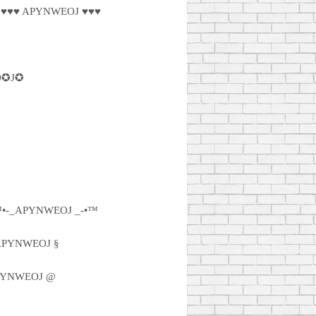
♥♥♥ APYNWEOJ ♥♥♥
✪J✪
•-_APYNWEOJ _-•™
APYNWEOJ §
YNWEOJ @