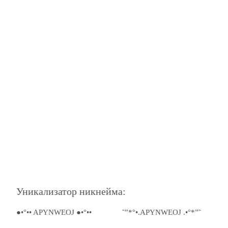
Уникализатор никнейма:
●•°•• APYNWEOJ ●•°••
˜”*°•.APYNWEOJ .•°*”˜