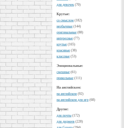
для девочек
(70)
Крутые:
cо смыслом
(182)
необычные
(144)
оригинальные
(88)
интересные
(77)
крутые
(165)
красивые
(38)
классные
(53)
Эмоциональные:
смешные
(61)
прикольные
(111)
На английском:
на английском
(92)
на английском для игр
(68)
Другие:
для почты
(172)
для диджеев
(228)
для Guvera
(294)