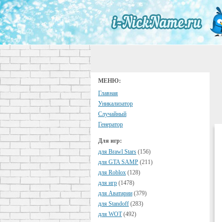
МЕНЮ:
Главная
Уникализатор
Случайный
Генератор
Для игр:
для Brawl Stars
(156)
для GTA SAMP
(211)
для Roblox
(128)
для игр
(1478)
для Аватарии
(379)
для Standoff
(283)
для WOT
(492)