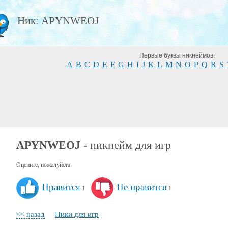
Ник: APYNWEOJ
Первые буквы никнеймов:
A
B
C
D
E
F
G
H
I
J
K
L
M
N
O
P
Q
R
S
APYNWEOJ
- никнейм для игр
Оцените, пожалуйста:
Нравится
Не нравится
1
1
<< назад
Ники для игр