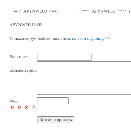
·٠•● ☆ APYNWEOJ ☆●•٠·
(¯"°*” ˜APYNWEOJ ˜”*°"¯)
APYNWEOJ ŁØŁ
Уникализируй любые никнеймы
на этой странице >>
Ваш ник:
Комментарий:
Код: