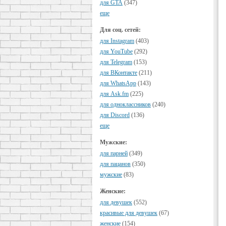
для GTA
(347)
еще
Для соц. сетей:
для Instagram
(403)
для YouTube
(292)
для Telegram
(153)
для ВКонтакте
(211)
для WhatsApp
(143)
для Ask.fm
(225)
для одноклассников
(240)
для Discord
(136)
еще
Мужские:
для парней
(349)
для пацанов
(350)
мужские
(83)
Женские:
для девушек
(552)
красивые для девушек
(67)
женские
(154)