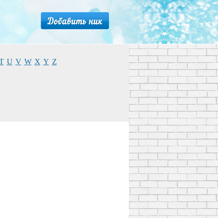
T
U
V
W
X
Y
Z