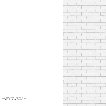
~APYNWEOJ ~