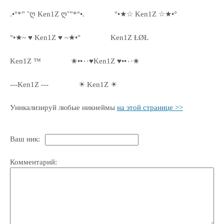
.•°*” ˜ღ Ken1Z ღ˜”*°•.
°•★☆ Ken1Z ☆★•°
°•★~ ♥ Ken1Z ♥ ~★•°
Ken1Z ŁØŁ
Ken1Z ™
✬••٠·♥Ken1Z ♥••٠·✬
---Ken1Z ---
☀ Ken1Z ☀
Уникализируй любые никнеймы
на этой странице >>
Ваш ник:
Комментарий: