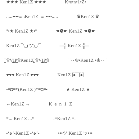
★★★ Ken1Z ★★★
K•e•n•1•Z•
.....••••:::::Ken1Z :::::••••.....
♛Ken1Z ♛
°•★ Ken1Z ★•°
☚❺☛ Ken1Z ☚❺☛
Ken1Z ¯\_(ツ)_/¯
═╬ Ken1Z ╬═
۩͇̿V͇̿I͇̿P͇̿۩Ken1Z ۩͇̿V͇̿I͇̿P͇̿۩
˙˙·٠♔•Ken1Z •♔٠·˙˙
♥♥♥ Ken1Z ♥♥♥
Ken1Z |̅̅●̅̅|̅̅=̅̅|̅●̅̅|
•=◘=*(Ken1Z )*=◘=•
★ Ken1Z ★
←Ken1Z →
K=e=n=1=Z=
*... Ken1Z ...*
-=Ken1Z =-
-‘๑’-Ken1Z -‘๑’-
•••ツ Ken1Z ツ•••