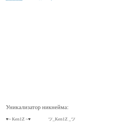
Уникализатор никнейма:
♥~ Ken1Z ~♥
ツ_Ken1Z _ツ