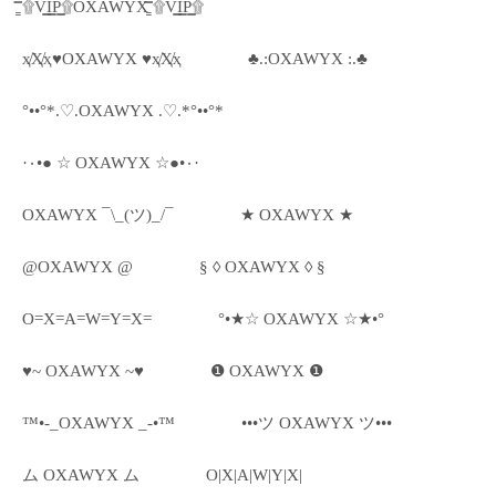
۩͇̿V͇̿I͇̿P͇̿۩OXAWYX ۩͇̿V͇̿I͇̿P͇̿۩
ҳ̸Ҳ̸ҳ♥OXAWYX ♥ҳ̸Ҳ̸ҳ
♣.:OXAWYX :.♣
°••°*.♡.OXAWYX .♡.*°••°*
·٠•● ☆ OXAWYX ☆●•٠·
OXAWYX ¯\_(ツ)_/¯
★ OXAWYX ★
@OXAWYX @
§ ◊ OXAWYX ◊ §
O=X=A=W=Y=X=
°•★☆ OXAWYX ☆★•°
♥~ OXAWYX ~♥
❶ OXAWYX ❶
™•-_OXAWYX _-•™
•••ツ OXAWYX ツ•••
ム OXAWYX ム
O|X|A|W|Y|X|