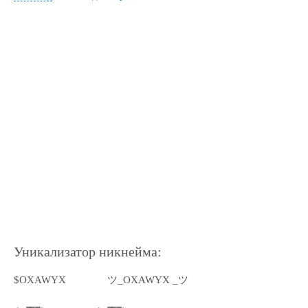
Уникализатор никнейма:
$OXAWYX
ツ_OXAWYX _ツ