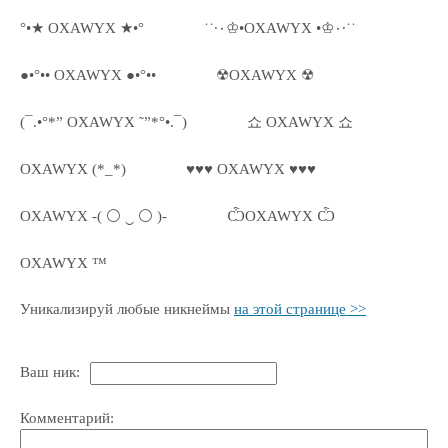
°•★ OXAWYX ★•°
˙˙·٠♔•OXAWYX •♔٠·˙˙
●•°•• OXAWYX ●•°••
☢OXAWYX ☢
(¯.•°*” OXAWYX ˜”*°•.¯)
쇼 OXAWYX 쇼
OXAWYX (*_*)
♥♥♥ OXAWYX ♥♥♥
OXAWYX -( ⚪ ‿ ⚪ )-
ѼOXAWYX Ѽ
OXAWYX ™
Уникализируй любые никнеймы
на этой странице >>
Ваш ник:
Комментарий: