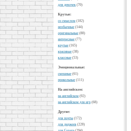
для девочек
(70)
Крутые:
cо смыслом
(182)
необычные
(144)
оригинальные
(88)
интересные
(77)
крутые
(165)
красивые
(38)
классные
(53)
Эмоциональные:
смешные
(61)
прикольные
(111)
На английском:
на английском
(92)
на английском для игр
(68)
Другие:
для почты
(172)
для диджеев
(228)
для Guvera
(294)