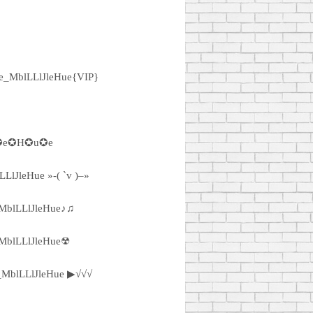
_MblLLlJleHue{VIP}
✪e✪H✪u✪e
lJleHue »-( `v )–»
blLLlJleHue♪♫
blLLlJleHue☢
MblLLlJleHue ▶√√√