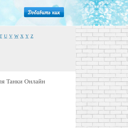
T
U
V
W
X
Y
Z
ля Танки Онлайн