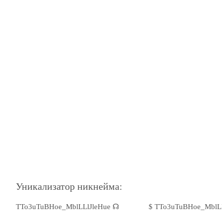
Уникализатор никнейма:
TTo3uTuBHoe_MblLLlJleHue ☊
$ TTo3uTuBHoe_MblLL