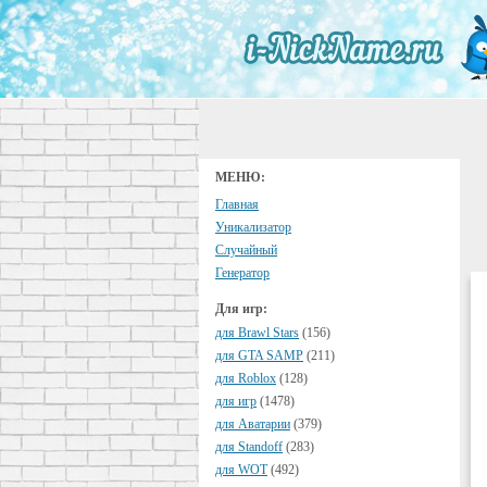
МЕНЮ:
Главная
Уникализатор
Случайный
Генератор
Для игр:
для Brawl Stars
(156)
для GTA SAMP
(211)
для Roblox
(128)
для игр
(1478)
для Аватарии
(379)
для Standoff
(283)
для WOT
(492)