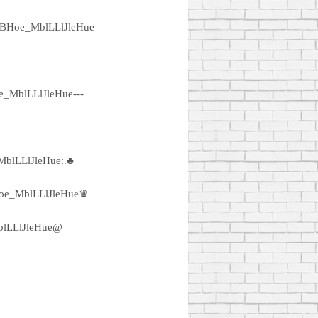
BHoe_MblLLlJleHue
e_MblLLlJleHue---
blLLlJleHue:.♣
e_MblLLlJleHue♛
lLLlJleHue@