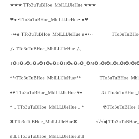
★★★ TTo3uTuBHoe_MblLLlJleHue ★★★
❤● •TTo3uTuBHoe_MblLLlJleHue• ●❤
٠•●๑ TTo3uTuBHoe_MblLLlJleHue ๑●•٠·
TTo3uTuBHoe
ム TTo3uTuBHoe_MblLLlJleHue ム
T✪T✪o✪3✪u✪T✪u✪B✪H✪o✪e✪_✪M✪b✪l✪L✪L✪l✪J✪l
*°•TTo3uTuBHoe_MblLLlJleHue•°*
TTo3uTuBHoe_MblLL
♠♥ TTo3uTuBHoe_MblLLlJleHue ♥♠
♫♪TTo3uTuBHoe_M
*... TTo3uTuBHoe_MblLLlJleHue ...*
☢TTo3uTuBHoe_M
✖TTo3uTuBHoe_MblLLlJleHue✖
√√√◀ TTo3uTuBHoe_
ιlιll.TTo3uTuBHoe_MblLLlJleHue.ιlιll