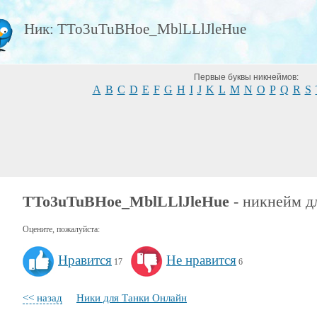
Ник: TTo3uTuBHoe_MblLLlJleHue
Первые буквы никнеймов:
A
B
C
D
E
F
G
H
I
J
K
L
M
N
O
P
Q
R
S
TTo3uTuBHoe_MblLLlJleHue
- никнейм д
Оцените, пожалуйста:
Нравится
Не нравится
17
6
<< назад
Ники для Танки Онлайн