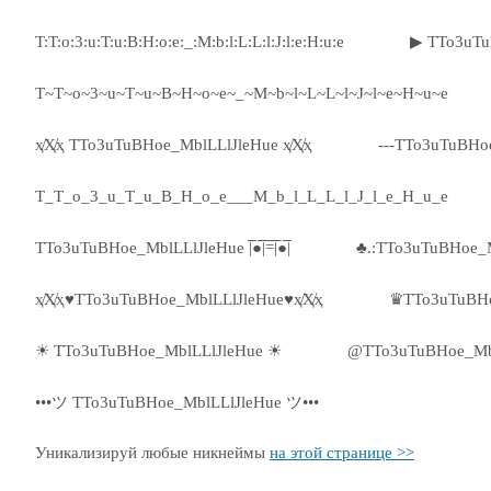
T:T:o:3:u:T:u:B:H:o:e:_:M:b:l:L:L:l:J:l:e:H:u:e
▶ TTo3uTu
T~T~o~3~u~T~u~B~H~o~e~_~M~b~l~L~L~l~J~l~e~H~u~e
ҳ̸Ҳ̸ҳ TTo3uTuBHoe_MblLLlJleHue ҳ̸Ҳ̸ҳ
---TTo3uTuBHo
T_T_o_3_u_T_u_B_H_o_e___M_b_l_L_L_l_J_l_e_H_u_e
TTo3uTuBHoe_MblLLlJleHue |̅̅●̅̅|̅̅=̅̅|̅●̅̅|
♣.:TTo3uTuBHoe_M
ҳ̸Ҳ̸ҳ♥TTo3uTuBHoe_MblLLlJleHue♥ҳ̸Ҳ̸ҳ
♛TTo3uTuBHo
☀ TTo3uTuBHoe_MblLLlJleHue ☀
@TTo3uTuBHoe_Mb
•••ツ TTo3uTuBHoe_MblLLlJleHue ツ•••
Уникализируй любые никнеймы
на этой странице >>