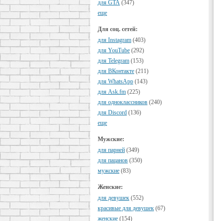
для GTA
(347)
еще
Для соц. сетей:
для Instagram
(403)
для YouTube
(292)
для Telegram
(153)
для ВКонтакте
(211)
для WhatsApp
(143)
для Ask.fm
(225)
для одноклассников
(240)
для Discord
(136)
еще
Мужские:
для парней
(349)
для пацанов
(350)
мужские
(83)
Женские:
для девушек
(552)
красивые для девушек
(67)
женские
(154)