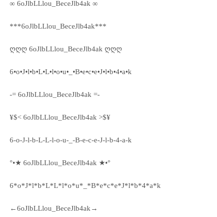
∞ 6oJlbLLlou_BeceJlb4ak ∞
***6oJlbLLlou_BeceJlb4ak***
ღღღ 6oJlbLLlou_BeceJlb4ak ღღღ
6•o•J•l•b•L•L•l•o•u•_•B•e•c•e•J•l•b•4•a•k
-= 6oJlbLLlou_BeceJlb4ak =-
¥$< 6oJlbLLlou_BeceJlb4ak >$¥
6-o-J-l-b-L-L-l-o-u-_-B-e-c-e-J-l-b-4-a-k
°•★ 6oJlbLLlou_BeceJlb4ak ★•°
6*o*J*l*b*L*L*l*o*u*_*B*e*c*e*J*l*b*4*a*k
←6oJlbLLlou_BeceJlb4ak→