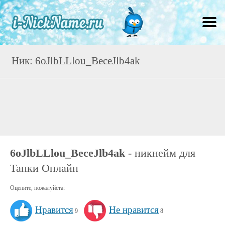
Ник: 6oJlbLLlou_BeceJlb4ak
6oJlbLLlou_BeceJlb4ak
- никнейм для
Танки Онлайн
Оцените, пожалуйста:
Нравится
Не нравится
9
8