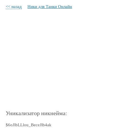
<< назад
Ники для Танки Онлайн
Уникализатор никнейма:
$6oJlbLLlou_BeceJlb4ak