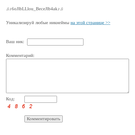
♫♪6oJlbLLlou_BeceJlb4ak♪♫
Уникализируй любые никнеймы
на этой странице >>
Ваш ник:
Комментарий:
Код: