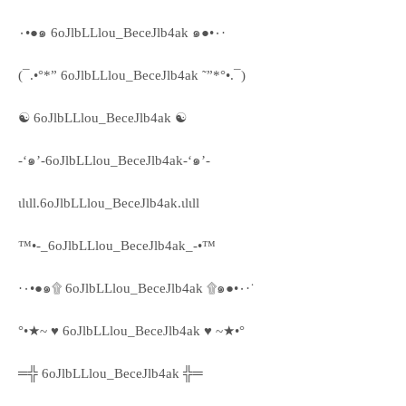
٠•●๑ 6oJlbLLlou_BeceJlb4ak ๑●•٠·
(¯.•°*” 6oJlbLLlou_BeceJlb4ak ˜”*°•.¯)
☯ 6oJlbLLlou_BeceJlb4ak ☯
-‘๑’-6oJlbLLlou_BeceJlb4ak-‘๑’-
ιlιll.6oJlbLLlou_BeceJlb4ak.ιlιll
™•-_6oJlbLLlou_BeceJlb4ak_-•™
·٠•●๑۩ 6oJlbLLlou_BeceJlb4ak ۩๑●•٠·˙
°•★~ ♥ 6oJlbLLlou_BeceJlb4ak ♥ ~★•°
═╬ 6oJlbLLlou_BeceJlb4ak ╬═