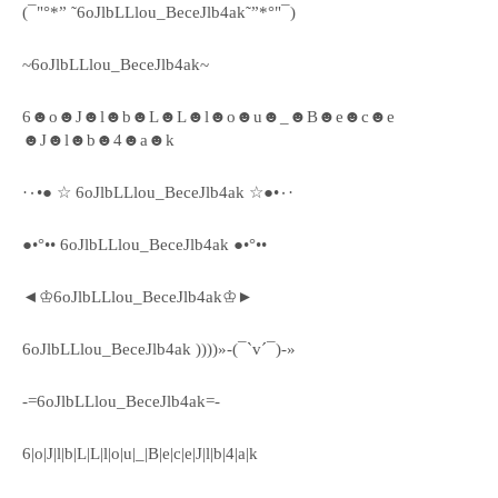
(¯"°*” ˜6oJlbLLlou_BeceJlb4ak˜”*°"¯)
~6oJlbLLlou_BeceJlb4ak~
6☻o☻J☻l☻b☻L☻L☻l☻o☻u☻_☻B☻e☻c☻e
☻J☻l☻b☻4☻a☻k
·٠•● ☆ 6oJlbLLlou_BeceJlb4ak ☆●•٠·
●•°•• 6oJlbLLlou_BeceJlb4ak ●•°••
◄♔6oJlbLLlou_BeceJlb4ak♔►
6oJlbLLlou_BeceJlb4ak ))))»-(¯`v´¯)-»
-=6oJlbLLlou_BeceJlb4ak=-
6|o|J|l|b|L|L|l|o|u|_|B|e|c|e|J|l|b|4|a|k