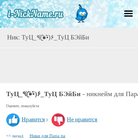
Ник: ТуЦ_٩(̾●̮̮̃̾•̃̾)۶_ТуЦ БЭйБи
ТуЦ_٩(̾●̮̮̃̾•̃̾)۶_ТуЦ БЭйБи
- никнейм для Пар
Оцените, пожалуйста:
Нравится
Не нравится
3
<< назад
Ники для Пара па