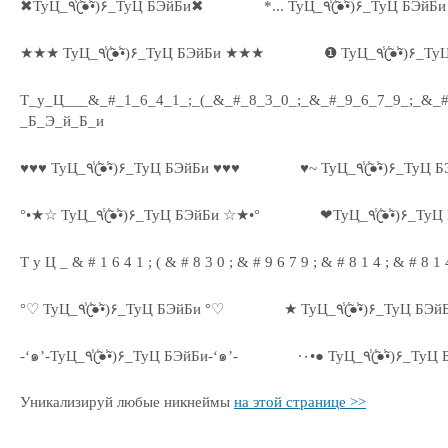
✖ТуЦ_٩(̾●̮̮̃̾•̃̾)۶_ТуЦ БЭйБи✖
*... ТуЦ_٩(̾●̮̮̃̾•̃̾)۶_ТуЦ БЭйБ
★★★ ТуЦ_٩(̾●̮̮̃̾•̃̾)۶_ТуЦ БЭйБи ★★★
❶ ТуЦ_٩(̾●̮̮̃̾•
Т_у_Ц___&_#_1_6_4_1_;_(_&_#_8_3_0_;_&_#_9_6_7_9_;_&_#
_Б_Э_й_Б_и
♥♥♥ ТуЦ_٩(̾●̮̮̃̾•̃̾)۶_ТуЦ БЭйБи ♥♥♥
♥~ ТуЦ_٩(̾●̮̮̃̾•̃̾)۶
°•★☆ ТуЦ_٩(̾●̮̮̃̾•̃̾)۶_ТуЦ БЭйБи ☆★•°
❤ТуЦ_٩(̾●̮̮̃̾•̃̾
Т у Ц _ & # 1 6 4 1 ; ( & # 8 3 0 ; & # 9 6 7 9 ; & # 8 1 4 ; & # 8 1 
°♡ ТуЦ_٩(̾●̮̮̃̾•̃̾)۶_ТуЦ БЭйБи °♡
★ ТуЦ_٩(̾●̮̮̃̾•̃̾)۶_ТуЦ 
-‘๑’-ТуЦ_٩(̾●̮̮̃̾•̃̾)۶_ТуЦ БЭйБи-‘๑’-
Уникализируй любые никнеймы
на этой странице >>