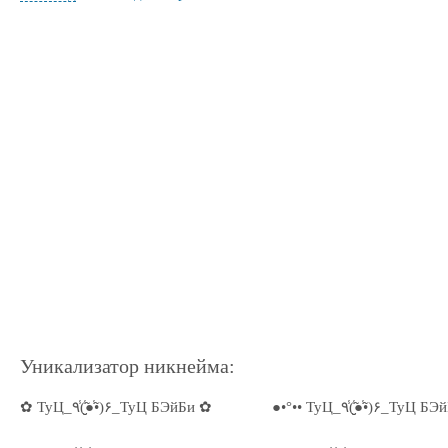
Уникализатор никнейма:
✿ ТуЦ_٩(̾●̮̮̃̾•̃̾)۶_ТуЦ БЭйБи ✿
●•°•• ТуЦ_٩(̾●̮̮̃̾•̃̾)۶_Т