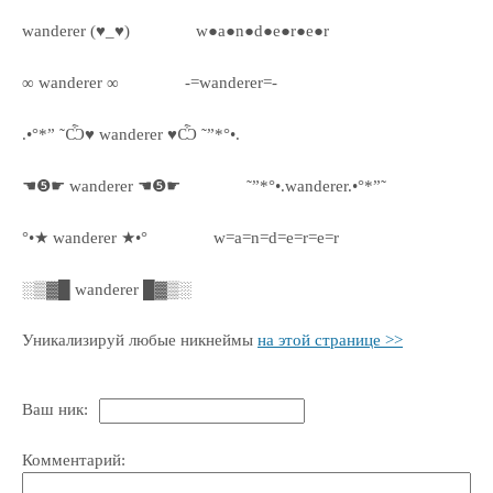
wanderer (♥_♥)
w●a●n●d●e●r●e●r
∞ wanderer ∞
-=wanderer=-
.•°*” ˜Ѽ♥ wanderer ♥Ѽ ˜”*°•.
☚❺☛ wanderer ☚❺☛
˜”*°•.wanderer.•°*”˜
°•★ wanderer ★•°
w=a=n=d=e=r=e=r
░▒▓█ wanderer █▓▒░
Уникализируй любые никнеймы
на этой странице >>
Ваш ник:
Комментарий: