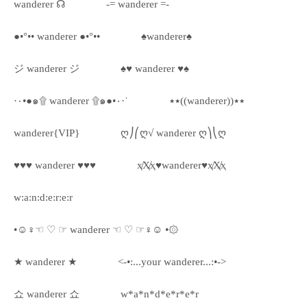
wanderer ☊
-= wanderer =-
●•°•• wanderer ●•°••
♠wanderer♠
ジ wanderer ジ
♠♥ wanderer ♥♠
·٠•●๑۩ wanderer ۩๑●•٠·˙
٭٭((wanderer))٭٭
wanderer{VIP}
ღ⎠⎛ღ√ wanderer ღ⎞⎝ღ
♥♥♥ wanderer ♥♥♥
ҳ̸Ҳ̸ҳ♥wanderer♥ҳ̸Ҳ̸ҳ
w:a:n:d:e:r:e:r
•☺♀☜ ♡ ☞ wanderer ☜ ♡ ☞♀☺ •۞
★ wanderer ★
<-•:...your wanderer...:•->
쇼 wanderer 쇼
w*a*n*d*e*r*e*r