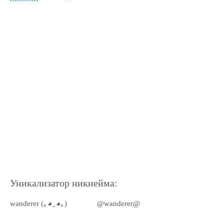
Уникализатор никнейма:
wanderer (｡◕‿◕｡)
@wanderer@