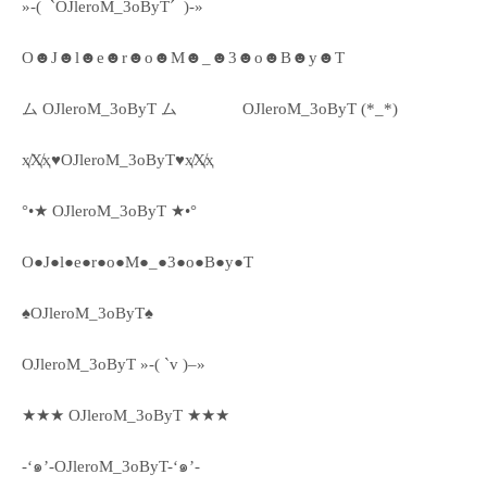
»-(¯`OJleroM_3oByT´¯)-»
O☻J☻l☻e☻r☻o☻M☻_☻3☻o☻B☻y☻T
ム OJleroM_3oByT ム
OJleroM_3oByT (*_*)
ҳ̸Ҳ̸ҳ♥OJleroM_3oByT♥ҳ̸Ҳ̸ҳ
°•★ OJleroM_3oByT ★•°
O●J●l●e●r●o●M●_●3●o●B●y●T
♠OJleroM_3oByT♠
OJleroM_3oByT »-( `v )–»
★★★ OJleroM_3oByT ★★★
-‘๑’-OJleroM_3oByT-‘๑’-