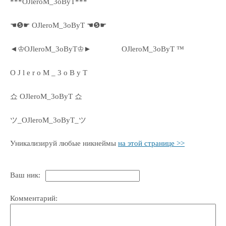
***OJleroM_3oByT***
☚❺☛ OJleroM_3oByT ☚❺☛
◄♔OJleroM_3oByT♔►
OJleroM_3oByT ™
O J l e r o M _ 3 o B y T
쇼 OJleroM_3oByT 쇼
ツ_OJleroM_3oByT_ツ
Уникализируй любые никнеймы
на этой странице >>
Ваш ник:
Комментарий: