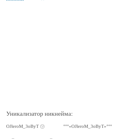
Уникализатор никнейма:
OJleroM_3oByT ㋡
°°°«OJleroM_3oByT»°°°