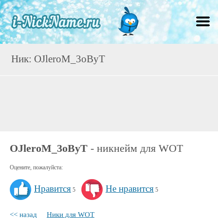
Ник: OJleroM_3oByT
OJleroM_3oByT
- никнейм для WOT
Оцените, пожалуйста:
Нравится
Не нравится
5
5
<< назад
Ники для WOT