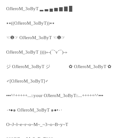
OJleroM_3oByT ▂ ▃ ▄ ▅ ▆ ▇ █
٭٭((OJleroM_3oByT))٭٭
☜❶☞ OJleroM_3oByT ☜❶☞
OJleroM_3oByT ))))»-(¯`v´¯)-»
ジ OJleroM_3oByT ジ
✿ OJleroM_3oByT ✿
♂[OJleroM_3oByT]♂
•••^^+++++...::your OJleroM_3oByT::...+++++^^•••
٠•●๑ OJleroM_3oByT ๑●•٠·
O~J~l~e~r~o~M~_~3~o~B~y~T