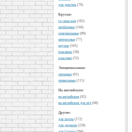
для девочек
(70)
Крутые:
cо смыслом
(182)
необычные
(144)
оригинальные
(88)
интересные
(77)
крутые
(165)
красивые
(38)
классные
(53)
Эмоциональные:
смешные
(61)
прикольные
(111)
На английском:
на английском
(92)
на английском для игр
(68)
Другие:
для почты
(172)
для диджеев
(228)
для Guvera
(294)