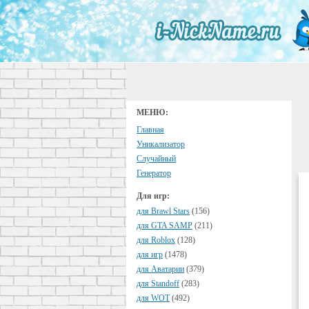
МЕНЮ:
Главная
Уникализатор
Случайный
Генератор
Для игр:
для Brawl Stars
(156)
для GTA SAMP
(211)
для Roblox
(128)
для игр
(1478)
для Аватарии
(379)
для Standoff
(283)
для WOT
(492)