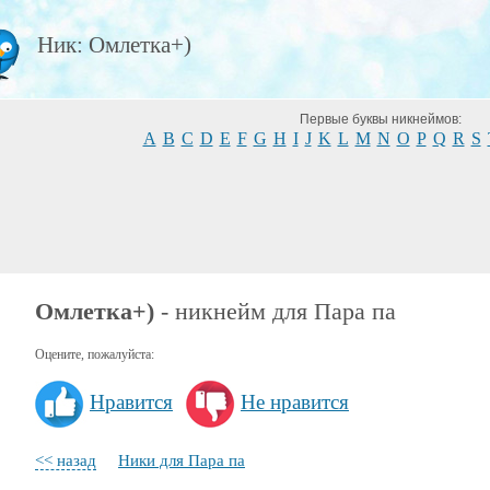
Ник: Омлетка+)
Первые буквы никнеймов:
A
B
C
D
E
F
G
H
I
J
K
L
M
N
O
P
Q
R
S
Омлетка+)
- никнейм для Пара па
Оцените, пожалуйста:
Нравится
Не нравится
<< назад
Ники для Пара па