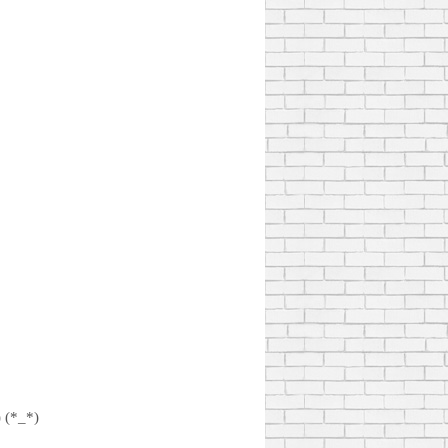
 (*_*)