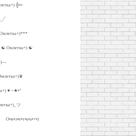
летка+) ╬═
_/¯
Омлетка+)***
☯ Омлетка+) ☯
)---
млетка+)♛
а+) ♥ ~★•°
етка+)_ツ
О•м•л•е•т•к•а•+•)