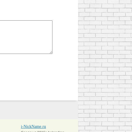
i-NickName.ru