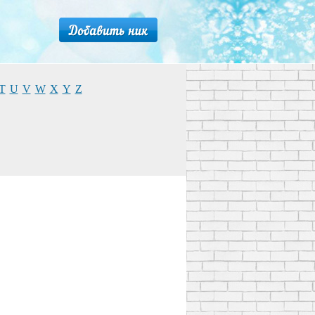
T
U
V
W
X
Y
Z