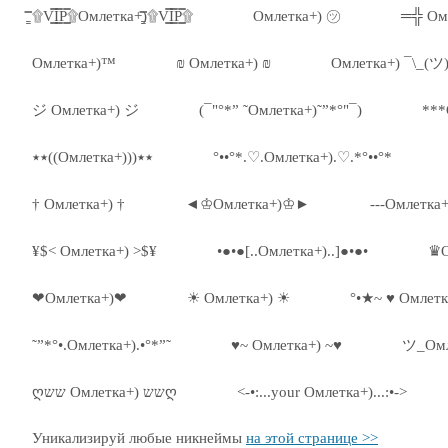
۩͇̿V͇̿I͇̿P͇̿۩Омлетка+)۩͇̿V͇̿I͇̿P͇̿۩
Омлетка+) ㋡
═╬ Ом
Омлетка+)™
₪ Омлетка+) ₪
Омлетка+) ¯\_(ツ)
ジ Омлетка+) ジ
(¯"°*” ˜Омлетка+)˜”*°"¯)
***
٭٭((Омлетка+)))٭٭
°••°*.♡.Омлетка+).♡.*°••°*
† Омлетка+) †
◄♔Омлетка+)♔►
---Омлетка+
¥$< Омлетка+) >$¥
•●•●[..Омлетка+)..]●•●•
♛О
❤Омлетка+)❤
☀ Омлетка+) ☀
°•★~ ♥ Омлетк
˜”*°•.Омлетка+).•°*”˜
♥~ Омлетка+) ~♥
ツ_Омл
ღשש Омлетка+) ששღ
<-•:...your Омлетка+)...:•->
Уникализируй любые никнеймы
на этой странице >>