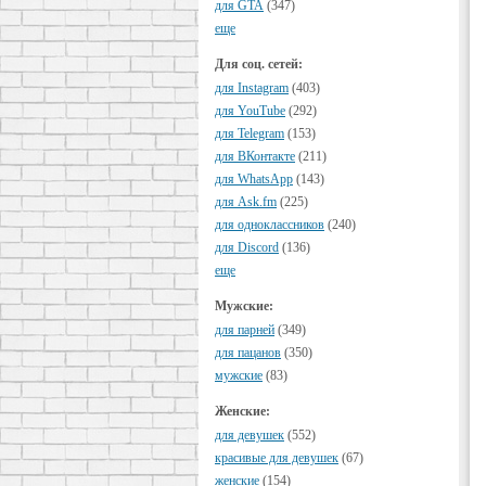
для GTA
(347)
еще
Для соц. сетей:
для Instagram
(403)
для YouTube
(292)
для Telegram
(153)
для ВКонтакте
(211)
для WhatsApp
(143)
для Ask.fm
(225)
для одноклассников
(240)
для Discord
(136)
еще
Мужские:
для парней
(349)
для пацанов
(350)
мужские
(83)
Женские:
для девушек
(552)
красивые для девушек
(67)
женские
(154)