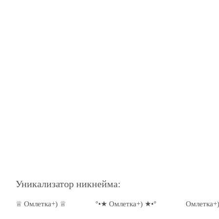
Уникализатор никнейма:
♕ Омлетка+) ♕
°•★ Омлетка+) ★•°
Омлетка+)