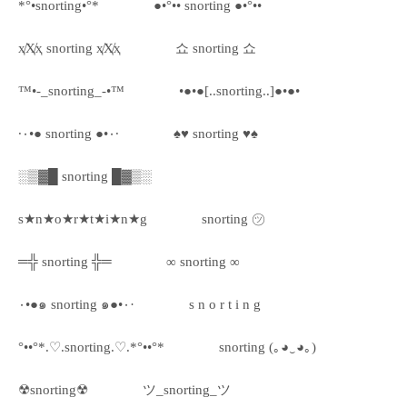
*°•snorting•°*
●•°•• snorting ●•°••
ҳ̸Ҳ̸ҳ snorting ҳ̸Ҳ̸ҳ
쇼 snorting 쇼
™•-_snorting_-•™
•●•●[..snorting..]●•●•
·٠•● snorting ●•٠·
♠♥ snorting ♥♠
░▒▓█ snorting █▓▒░
s★n★o★r★t★i★n★g
snorting ㋡
═╬ snorting ╬═
∞ snorting ∞
٠•●๑ snorting ๑●•٠·
s n o r t i n g
°••°*.♡.snorting.♡.*°••°*
snorting (｡◕‿◕｡)
☢snorting☢
ツ_snorting_ツ