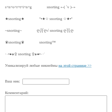
s=n=o=r=t=i=n=g
snorting »-( `v )–»
★snorting★
°•★☆ snorting ☆★•°
~snorting~
ღ⎠⎛ღ√ snorting ღ⎞⎝ღ
♛snorting♛
snorting™
·٠•●๑۩ snorting ۩๑●•٠·˙
Уникализируй любые никнеймы
на этой странице >>
Ваш ник:
Комментарий: