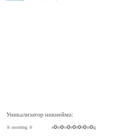
Уникализатор никнейма:
♕ snorting ♕
s✪n✪o✪r✪t✪i✪n✪g