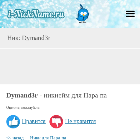
Ник: Dymand3r
Dymand3r
- никнейм для Пара па
Оцените, пожалуйста:
Нравится
Не нравится
<< назад
Ники для Пара па