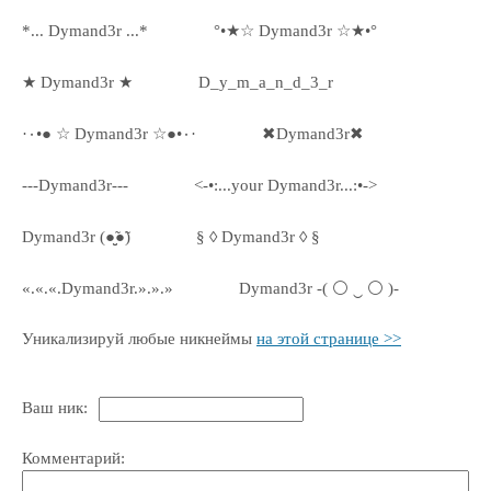
*... Dymand3r ...*
°•★☆ Dymand3r ☆★•°
★ Dymand3r ★
D_y_m_a_n_d_3_r
·٠•● ☆ Dymand3r ☆●•٠·
✖Dymand3r✖
---Dymand3r---
<-•:...your Dymand3r...:•->
Dymand3r (●̮̮̃●̃)
§ ◊ Dymand3r ◊ §
«.«.«.Dymand3r.».».»
Dymand3r -( ⚪ ‿ ⚪ )-
Уникализируй любые никнеймы
на этой странице >>
Ваш ник:
Комментарий: