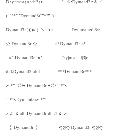
D↑y↑m↑a↑n↑d↑3↑r
˙˙·٠♔•Dymand3r•♔٠·˙˙
(¯"°*” ˜Dymand3r˜”*°"¯)
Dymand3r ))))»-(¯`v´¯)-»
D:y:m:a:n:d:3:r
쇼 Dymand3r 쇼
♐ Dymand3r ♐
-‘๑’-Dymand3r-‘๑’-
D|y|m|a|n|d|3|r
ιlιll.Dymand3r.ιlιll
***Dymand3r***
.•°*” ˜Ѽ♥ Dymand3r ♥Ѽ ˜”*°•.
˜”*°•.Dymand3r.•°*”˜
♪ ♬ ♫ ιιllι Dymand3r ιllι ♫ ♬ ♪
═╬ Dymand3r ╬═
ღღღ Dymand3r ღღღ