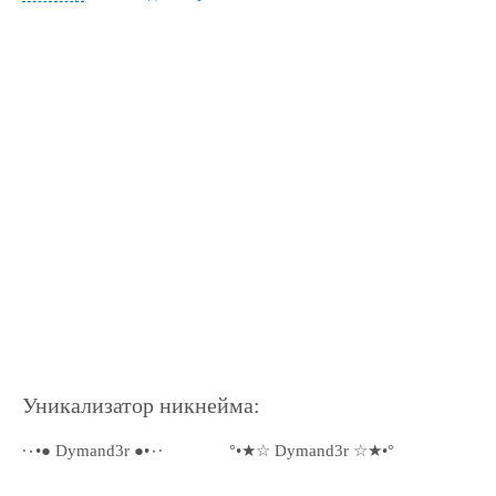
Уникализатор никнейма:
·٠•● Dymand3r ●•٠·
°•★☆ Dymand3r ☆★•°