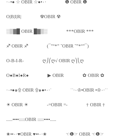
·٠•● ☆ OBIR ☆●•٠·
❶ OBIR ❶
O|B|I|R|
☢OBIR ☢
░▒▓█ OBIR █▓▒░
***OBIR ***
♐ OBIR ♐
(¯"°*” ˜OBIR ˜”*°"¯)
O-B-I-R-
ღ⎠⎛ღ√ OBIR ღ⎞⎝ღ
O●B●I●R●
▶ OBIR
✿ OBIR ✿
·٠•●๑۩ OBIR ۩๑●•٠·˙
˙˙·٠♔•OBIR •♔٠·˙˙
☀ OBIR ☀
-=OBIR =-
† OBIR †
.....••••:::::OBIR :::::••••.....
✬••٠·♥OBIR ♥••٠·✬
☜❶☞ OBIR ☜❶☞