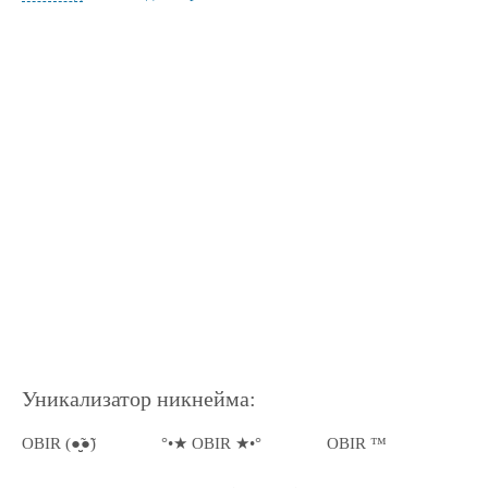
Уникализатор никнейма:
OBIR (●̮̮̃●̃)
°•★ OBIR ★•°
OBIR ™