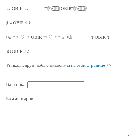
ム OBIR ム
۩͇̿V͇̿I͇̿P͇̿۩OBIR ۩͇̿V͇̿I͇̿P͇̿۩
§ ◊ OBIR ◊ §
•☺♀☜ ♡ ☞ OBIR ☜ ♡ ☞♀☺ •۞
₪ OBIR ₪
♫♪OBIR ♪♫
Уникализируй любые никнеймы
на этой странице >>
Ваш ник:
Комментарий: