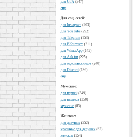
для GTA
(347)
еще
Для соц. сетей:
для Instagram
(403)
для YouTube
(292)
для Telegram
(153)
для ВКонтакте
(211)
для WhatsApp
(143)
для Ask.fm
(225)
для одноклассников
(240)
для Discord
(136)
еще
Мужские:
для парней
(349)
для пацанов
(350)
мужские
(83)
Женские:
для девушек
(552)
красивые для девушек
(67)
женские
(154)