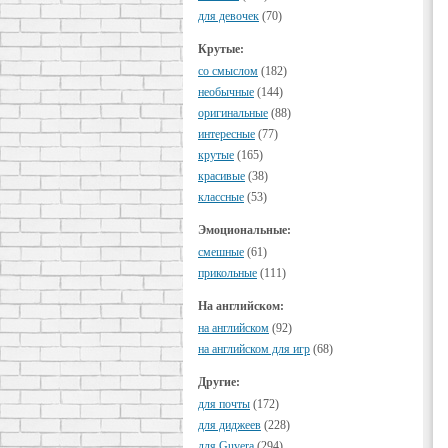
для девочек
(70)
Крутые:
cо смыслом
(182)
необычные
(144)
оригинальные
(88)
интересные
(77)
крутые
(165)
красивые
(38)
классные
(53)
Эмоциональные:
смешные
(61)
прикольные
(111)
На английском:
на английском
(92)
на английском для игр
(68)
Другие:
для почты
(172)
для диджеев
(228)
для Guvera
(294)