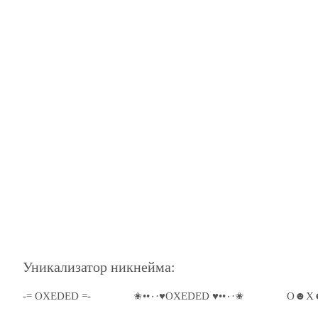
Уникализатор никнейма:
-= OXEDED =-
✬••٠·♥OXEDED ♥••٠·✬
O☻X