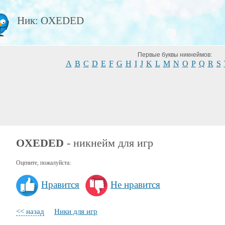
Ник: OXEDED
Первые буквы никнеймов:
A
B
C
D
E
F
G
H
I
J
K
L
M
N
O
P
Q
R
S
OXEDED
- никнейм для игр
Оцените, пожалуйста:
Нравится
Не нравится
<< назад
Ники для игр