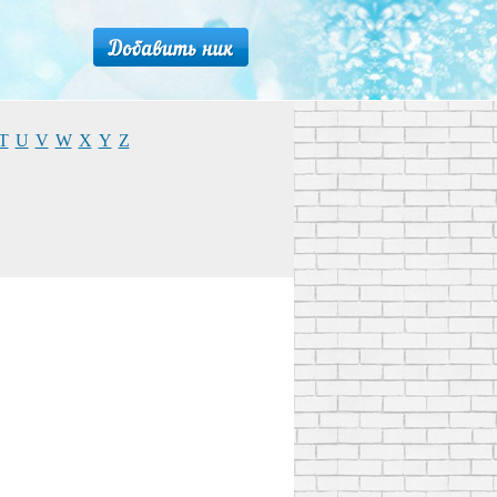
T
U
V
W
X
Y
Z