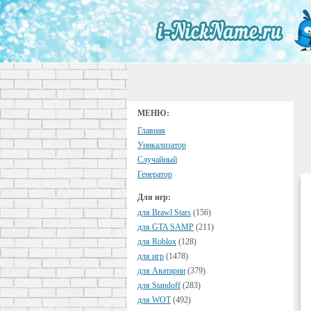
МЕНЮ:
Главная
Уникализатор
Случайный
Генератор
Для игр:
для Brawl Stars
(156)
для GTA SAMP
(211)
для Roblox
(128)
для игр
(1478)
для Аватарии
(379)
для Standoff
(283)
для WOT
(492)