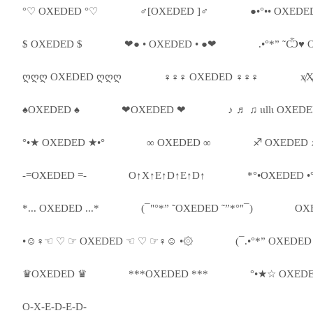
°♡ OXEDED °♡
♂[OXEDED ]♂
●•°•• OXEDED
$ OXEDED $
❤● • OXEDED • ●❤
.•°*” ˜Ѽ♥ 
ღღღ OXEDED ღღღ
♀♀♀ OXEDED ♀♀♀
ҳ̸
♠OXEDED ♠
❤OXEDED ❤
♪ ♬ ♫ ιιllι OXEDE
°•★ OXEDED ★•°
∞ OXEDED ∞
♐ OXEDED
-=OXEDED =-
O↑X↑E↑D↑E↑D↑
*°•OXEDED •
*... OXEDED ...*
(¯"°*” ˜OXEDED ˜”*°"¯)
OX
•☺♀☜ ♡ ☞ OXEDED ☜ ♡ ☞♀☺ •۞
(¯.•°*” OXEDED 
♛OXEDED ♛
***OXEDED ***
°•★☆ OXEDE
O-X-E-D-E-D-