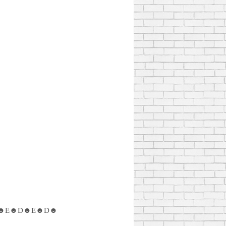
☻E☻D☻E☻D☻