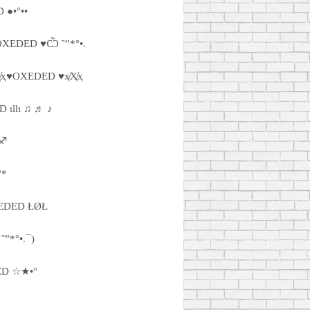
 ●•°••
OXEDED ♥Ѽ ˜”*°•.
Ҳ̸ҳ♥OXEDED ♥ҳ̸Ҳ̸ҳ
D ιllι ♫ ♬ ♪
 ♐
°*
EDED ŁØŁ
˜”*°•.¯)
D ☆★•°