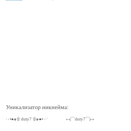
Уникализатор никнейма:
·٠•●๑۩ duty7 ۩๑●•٠·˙
»-(¯`duty7´¯)-»