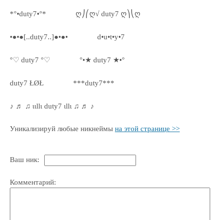
*°•duty7•°*
ღ⎠⎛ღ√ duty7 ღ⎞⎝ღ
•●•●[..duty7..]●•●•
d•u•t•y•7
°♡ duty7 °♡
°•★ duty7 ★•°
duty7 ŁØŁ
***duty7***
♪ ♬ ♫ ιιllι duty7 ιllι ♫ ♬ ♪
Уникализируй любые никнеймы
на этой странице >>
Ваш ник:
Комментарий: