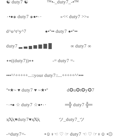
☯ duty7 ☯
™•-_duty7_-•™
٠•●๑ duty7 ๑●•٠·
»<< duty7 >>«
d^u^t^y^7
●•°•• duty7 ●•°••
duty7 ▂ ▃ ▄ ▅ ▆ ▇ █
∞ duty7 ∞
٭٭((duty7))٭٭
-= duty7 =-
•••^^+++++...::your duty7::...+++++^^•••
°•★~ ♥ duty7 ♥ ~★•°
d✪u✪t✪y✪7
·٠•● ☆ duty7 ☆●•٠·
═╬ duty7 ╬═
ҳ̸Ҳ̸ҳ♥duty7♥ҳ̸Ҳ̸ҳ
ツ_duty7_ツ
-=duty7=-
•☺♀☜ ♡ ☞ duty7 ☜ ♡ ☞♀☺ •۞