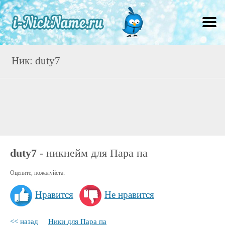
Ник: duty7
duty7
- никнейм для Пара па
Оцените, пожалуйста:
Нравится
Не нравится
<< назад
Ники для Пара па