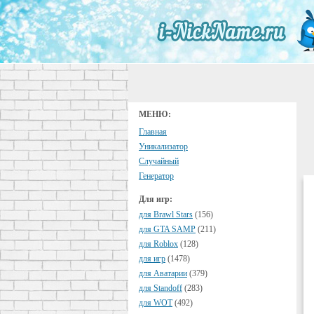
МЕНЮ:
Главная
Уникализатор
Случайный
Генератор
Для игр:
для Brawl Stars
(156)
для GTA SAMP
(211)
для Roblox
(128)
для игр
(1478)
для Аватарии
(379)
для Standoff
(283)
для WOT
(492)