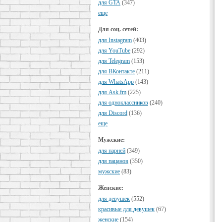
для GTA
(347)
еще
Для соц. сетей:
для Instagram
(403)
для YouTube
(292)
для Telegram
(153)
для ВКонтакте
(211)
для WhatsApp
(143)
для Ask.fm
(225)
для одноклассников
(240)
для Discord
(136)
еще
Мужские:
для парней
(349)
для пацанов
(350)
мужские
(83)
Женские:
для девушек
(552)
красивые для девушек
(67)
женские
(154)