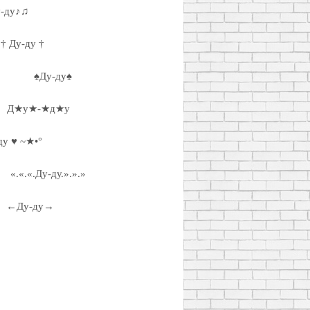
-ду♪♫
† Ду-ду †
♠Ду-ду♠
Д★у★-★д★у
ду ♥ ~★•°
«.«.«.Ду-ду.».».»
←Ду-ду→