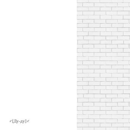
♂[Ду-ду]♂