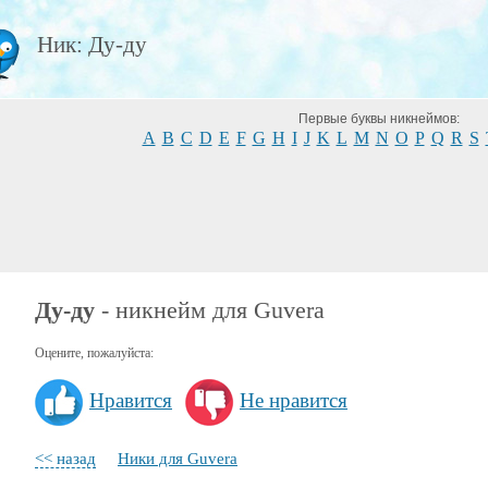
Ник: Ду-ду
Первые буквы никнеймов:
A
B
C
D
E
F
G
H
I
J
K
L
M
N
O
P
Q
R
S
Ду-ду
- никнейм для Guvera
Оцените, пожалуйста:
Нравится
Не нравится
<< назад
Ники для Guvera