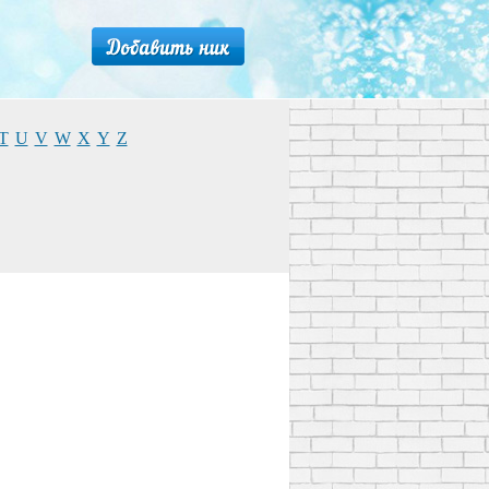
T
U
V
W
X
Y
Z