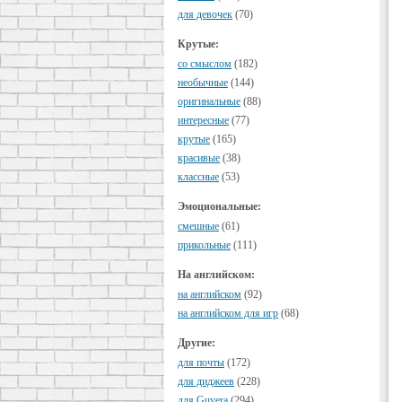
для девочек
(70)
Крутые:
cо смыслом
(182)
необычные
(144)
оригинальные
(88)
интересные
(77)
крутые
(165)
красивые
(38)
классные
(53)
Эмоциональные:
смешные
(61)
прикольные
(111)
На английском:
на английском
(92)
на английском для игр
(68)
Другие:
для почты
(172)
для диджеев
(228)
для Guvera
(294)