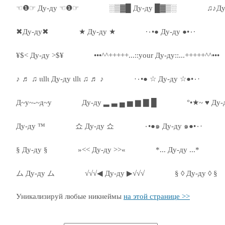
☜❶☞ Ду-ду ☜❶☞
░▒▓█ Ду-ду █▓▒░
♫♪Ду
✖Ду-ду✖
★ Ду-ду ★
·٠•● Ду-ду ●•٠·
¥$< Ду-ду >$¥
•••^^+++++...::your Ду-ду::...+++++^^•••
♪ ♬ ♫ ιιllι Ду-ду ιllι ♫ ♬ ♪
·٠•● ☆ Ду-ду ☆●•٠·
Д~у~-~д~у
Ду-ду ▂ ▃ ▄ ▅ ▆ ▇ █
°•★~ ♥ Ду-
Ду-ду ™
쇼 Ду-ду 쇼
٠•●๑ Ду-ду ๑●•٠·
§ Ду-ду §
»<< Ду-ду >>«
*... Ду-ду ...*
ム Ду-ду ム
√√√◀ Ду-ду ▶√√√
§ ◊ Ду-ду ◊ §
Уникализируй любые никнеймы
на этой странице >>