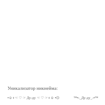
Уникализатор никнейма:
•☺♀☜ ♡ ☞ Ду-ду ☜ ♡ ☞♀☺ •۞
™•-_Ду-ду_-•™