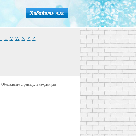
T
U
V
W
X
Y
Z
 Обновляйте страницу, и каждый раз