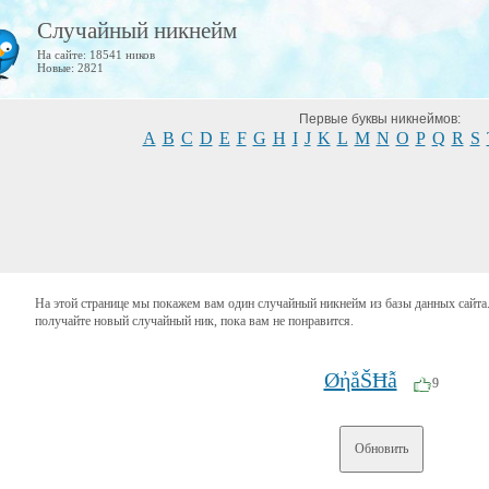
Случайный никнейм
На сайте: 18541 ников
Новые: 2821
Первые буквы никнеймов:
A
B
C
D
E
F
G
H
I
J
K
L
M
N
O
P
Q
R
S
На этой странице мы покажем вам один случайный никнейм из базы данных сайта.
получайте новый случайный ник, пока вам не понравится.
ØἠắŠĦẫ
9