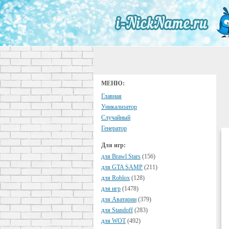
МЕНЮ:
Главная
Уникализатор
Случайный
Генератор
Для игр:
для Brawl Stars
(156)
для GTA SAMP
(211)
для Roblox
(128)
для игр
(1478)
для Аватарии
(379)
для Standoff
(283)
для WOT
(492)