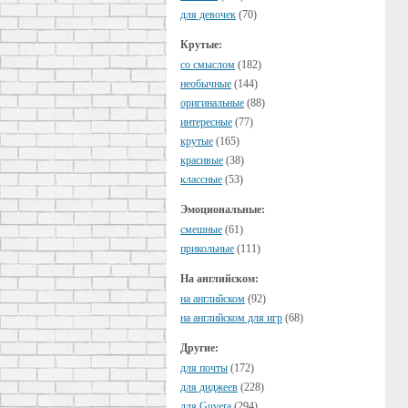
для девочек
(70)
Крутые:
cо смыслом
(182)
необычные
(144)
оригинальные
(88)
интересные
(77)
крутые
(165)
красивые
(38)
классные
(53)
Эмоциональные:
смешные
(61)
прикольные
(111)
На английском:
на английском
(92)
на английском для игр
(68)
Другие:
для почты
(172)
для диджеев
(228)
для Guvera
(294)