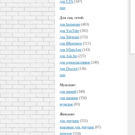
для GTA
(347)
еще
Для соц. сетей:
для Instagram
(403)
для YouTube
(292)
для Telegram
(153)
для ВКонтакте
(211)
для WhatsApp
(143)
для Ask.fm
(225)
для одноклассников
(240)
для Discord
(136)
еще
Мужские:
для парней
(349)
для пацанов
(350)
мужские
(83)
Женские:
для девушек
(552)
красивые для девушек
(67)
женские
(154)