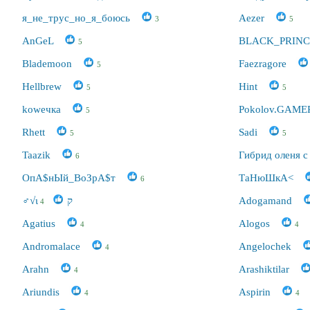
я_не_трус_но_я_боюсь
Aezer
3
5
AnGeL
BLACK_PRIN
5
Blademoon
Faezragore
5
Hellbrew
Hint
5
5
koweчка
Pokolov.GAM
5
Rhett
Sadi
5
5
Taazik
Гибрид оленя 
6
ОпА$нЫй_ВоЗрА$т
ТаНюШкА<
6
♂√ιק
Adogamand
4
Agatius
Alogos
4
4
Andromalace
Angelochek
4
Arahn
Arashiktilar
4
Ariundis
Aspirin
4
4