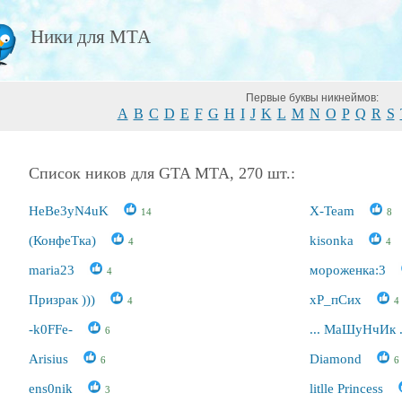
Ники для МТА
Первые буквы никнеймов:
A
B
C
D
E
F
G
H
I
J
K
L
M
N
O
P
Q
R
S
Список ников для GTA MTA, 270 шт.:
HeBe3yN4uK
X-Team
14
8
(КонфеТка)
kisonka
4
4
maria23
мороженка:3
4
Призрак )))
хР_пСих
4
4
-k0FFe-
... МаШуНчИк .
6
Arisius
Diamond
6
6
ens0nik
litlle Princess
3