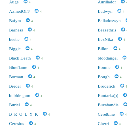
Auge
Aurillador
4
AxmedOFF
Badwyn
4
4
Bafym
Balladoswyn
4
Barness
Beazethris
4
beetle
BezNika
4
4
Biggie
Billon
4
4
Black Death
bloodangel
4
Blueflame
Bonnie
4
4
Borman
Bough
4
4
Breder
Broderick
4
bubble gum
Buntarka)))
4
Buriel
Buzabandis
4
B_R_O_L_Y_K
Cerelbine
4
4
Ceresius
Cherri
4
4