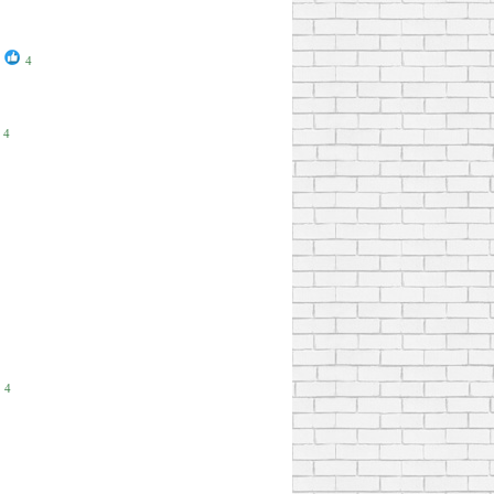
4
4
4