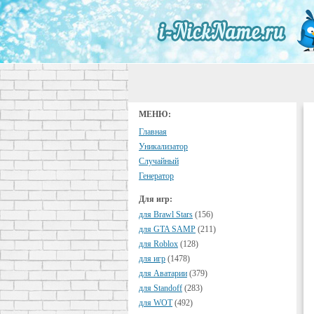
МЕНЮ:
Главная
Уникализатор
Случайный
Генератор
Для игр:
для Brawl Stars
(156)
для GTA SAMP
(211)
для Roblox
(128)
для игр
(1478)
для Аватарии
(379)
для Standoff
(283)
для WOT
(492)