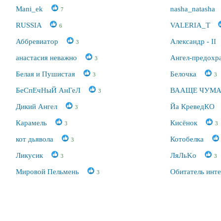
Mani_ek
nasha_natasha
7
RUSSIA
VALERIA_T
6
Аббревиатор
Александр - II
3
анастасия неважно
Ангел-предохр
3
Белая и Пушистая
Белочка
3
3
БеСпЕчНыЙ АнГеЛ
ВААЩЕ ЧУМА
3
Дикий Ангел
Йа КреведКО
3
Карамель
Кисёнок
3
3
кот дьявола
Котобелка
3
Ликусик
ЛяЛьKo
3
3
Мировой Пельмень
Обитатель инт
3