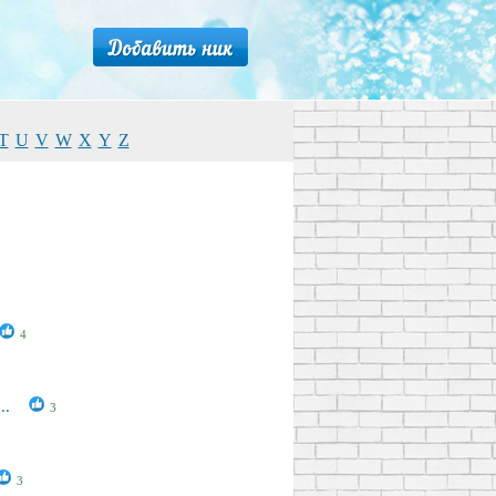
T
U
V
W
X
Y
Z
4
..
3
3