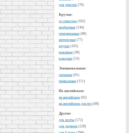
для девочек
(70)
Крутые:
cо смыслом
(182)
необычные
(144)
оригинальные
(88)
интересные
(77)
крутые
(165)
красивые
(38)
классные
(53)
Эмоциональные:
смешные
(61)
прикольные
(111)
На английском:
на английском
(92)
на английском для игр
(68)
Другие:
для почты
(172)
для диджеев
(228)
для Guvera
(294)