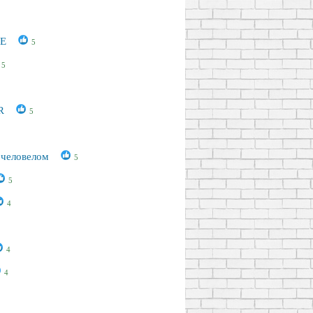
CE
5
5
ER
5
с человелом
5
5
4
4
4