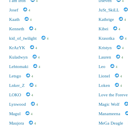
I am Iron
iJseven
4
4
Josef
JuSt_SkiLL
4
Kaath
Kathrige
4
4
Kenneth
Kibei
4
4
kid_of_twilight
Krasotka
4
4
KrAzYK
Kristyn
4
4
Kuladwyn
Lauren
4
4
Lehtomaki
Leo
4
4
Letsgo
Lionel
4
4
Lnker_Z
Loken
4
4
LOKO
Love the Forev
4
Lynwood
Magic Wolf
4
Magul
Manameena
4
Maujora
MeGa Deagle
4