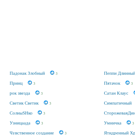
Падонак Злобный
Пеппи Длинный
3
Принц
Пятачок
3
3
рок звезда
Сатан Клаус
3
Светик Светик
Симпатичный
3
СолныSHко
СторожеваяДи
3
Узницаада
Умничка
3
3
Чувственное создание
Ятидренный Х
3