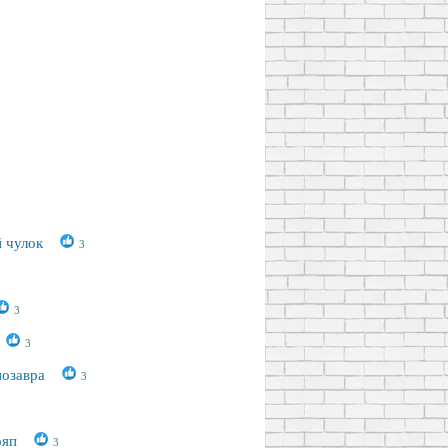
 чулок
3
3
3
нозавра
3
ряп
3