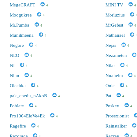
MegaCRAFT
MINI TV
4
4
Moogukree
Morluzius
4
Mr.Pumba
MrGefest
4
4
Munilmeena
Nathanael
4
Negore
Nejas
4
4
NEO
Nezameten
4
NI
Nilar
4
4
Ninn
Nuahelm
4
4
Olechka
Onie
4
4
pak_cpedu_pAkoB
Pat
4
4
Poblete
Poskey
4
4
Pro1004EloVe4Ek
Prosexionist
4
Ragefire
Rainstalker
4
Razorage
Rexray
4
4