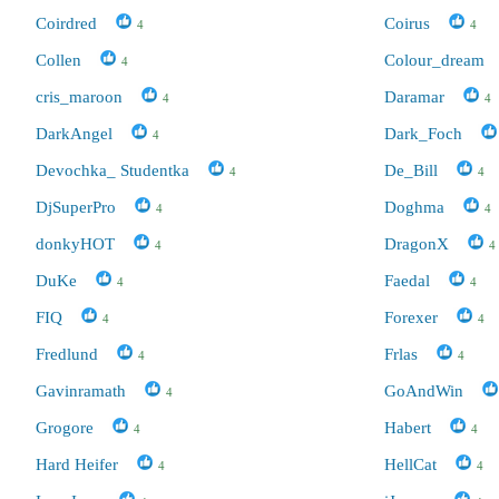
Coirdred
Coirus
4
4
Collen
Colour_dream
4
cris_maroon
Daramar
4
4
DarkAngel
Dark_Foch
4
Devochka_ Studentka
De_Bill
4
4
DjSuperPro
Doghma
4
4
donkyHOT
DragonX
4
4
DuKe
Faedal
4
4
FIQ
Forexer
4
4
Fredlund
Frlas
4
4
Gavinramath
GoAndWin
4
Grogore
Habert
4
4
Hard Heifer
HellCat
4
4