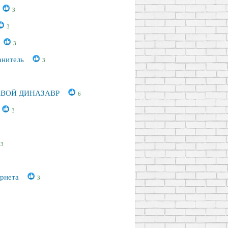
3
3
3
анитель
3
ВОЙ ДИНАЗАВР
6
3
3
ернета
3