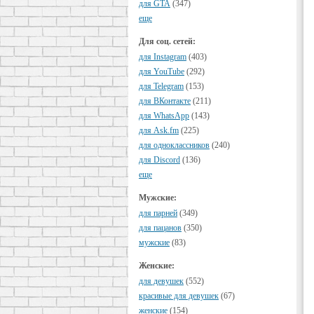
для GTA
(347)
еще
Для соц. сетей:
для Instagram
(403)
для YouTube
(292)
для Telegram
(153)
для ВКонтакте
(211)
для WhatsApp
(143)
для Ask.fm
(225)
для одноклассников
(240)
для Discord
(136)
еще
Мужские:
для парней
(349)
для пацанов
(350)
мужские
(83)
Женские:
для девушек
(552)
красивые для девушек
(67)
женские
(154)