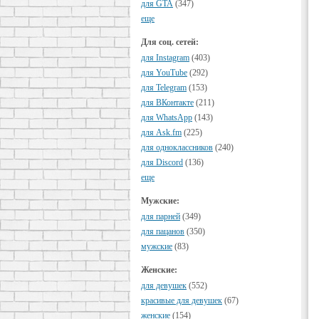
для GTA
(347)
еще
Для соц. сетей:
для Instagram
(403)
для YouTube
(292)
для Telegram
(153)
для ВКонтакте
(211)
для WhatsApp
(143)
для Ask.fm
(225)
для одноклассников
(240)
для Discord
(136)
еще
Мужские:
для парней
(349)
для пацанов
(350)
мужские
(83)
Женские:
для девушек
(552)
красивые для девушек
(67)
женские
(154)