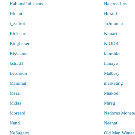
HabitusPhthisicus
Hatered Inc.
Hinant
Horani
i_zadrot
JoJoramar
Kickstart
Kimari
Kingfisher
KIODR
KKGamer
klondike
ksh3d1
Lanaye
Leishoon
Malbery
Manimal
marketing
Mearl
Miakod
Midas
Mireg
Moreebl
Nadorns Monste
Nand
Neenat
NoSugarrr
Old Man Winter