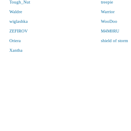
Tough_Nut
treepie
Waldre
Warrior
wiglashka
WooDoo
ZEFIROV
M4M0RU
Oriera
shield of storm
Xantha