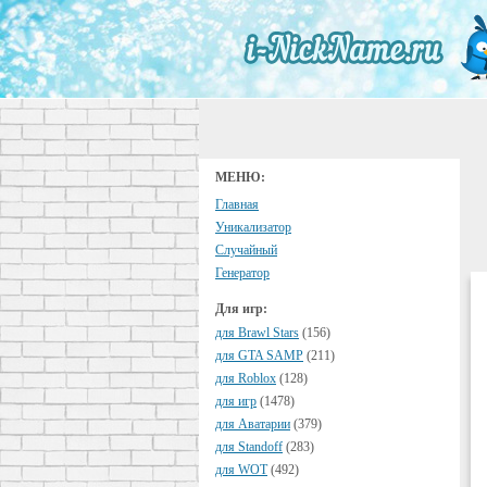
МЕНЮ:
Главная
Уникализатор
Случайный
Генератор
Для игр:
для Brawl Stars
(156)
для GTA SAMP
(211)
для Roblox
(128)
для игр
(1478)
для Аватарии
(379)
для Standoff
(283)
для WOT
(492)