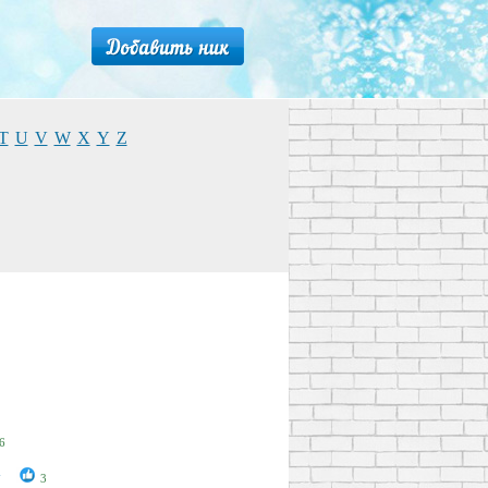
T
U
V
W
X
Y
Z
6
y
3