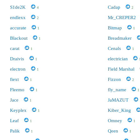
S1de2K
Cadap
4
2
endlexx
Mr_CREPER2
2
accurate
Bitmap
1
1
Blackout
Breadmaker
1
carat
Cenals
1
1
Draivis
electrician
1
electron
Field Marshal
1
fiext
Fizzon
1
2
Fleemo
fly_name
1
1
Jace
JaMAZUT
1
Keyplex
Kiber_King
1
Leaf
Omney
1
1
Palik
Qeen
1
1