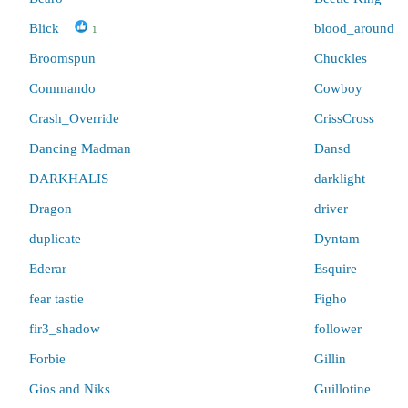
Blick
blood_around
1
Broomspun
Chuckles
Commando
Cowboy
Crash_Override
CrissCross
Dancing Madman
Dansd
DARKHALIS
darklight
Dragon
driver
duplicate
Dyntam
Ederar
Esquire
fear tastie
Figho
fir3_shadow
follower
Forbie
Gillin
Gios and Niks
Guillotine