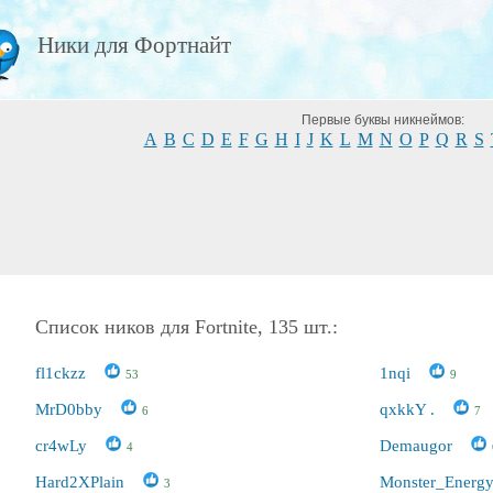
Ники для Фортнайт
Первые буквы никнеймов:
A
B
C
D
E
F
G
H
I
J
K
L
M
N
O
P
Q
R
S
Список ников для Fortnite, 135 шт.:
fl1ckzz
1nqi
53
9
MrD0bby
qxkkY .
6
7
cr4wLy
Demaugor
4
Hard2XPlain
Monster_Energ
3