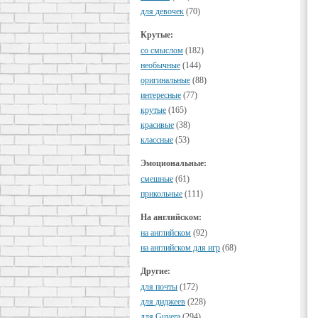
для девочек
(70)
Крутые:
cо смыслом
(182)
необычные
(144)
оригинальные
(88)
интересные
(77)
крутые
(165)
красивые
(38)
классные
(53)
Эмоциональные:
смешные
(61)
прикольные
(111)
На английском:
на английском
(92)
на английском для игр
(68)
Другие:
для почты
(172)
для диджеев
(228)
для Guvera
(294)