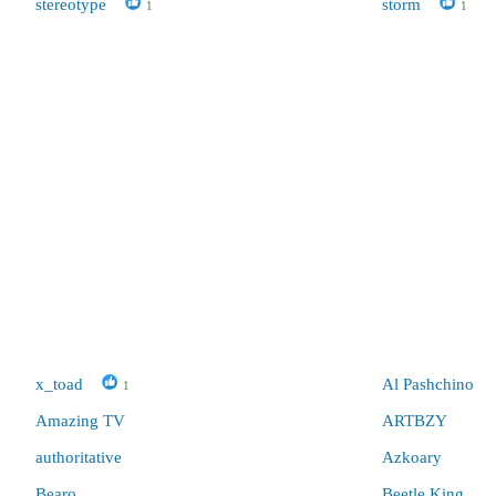
stereotype
storm
1
1
x_toad
Al Pashchino
1
Amazing TV
ARTBZY
authoritative
Azkoary
Bearo
Beetle King