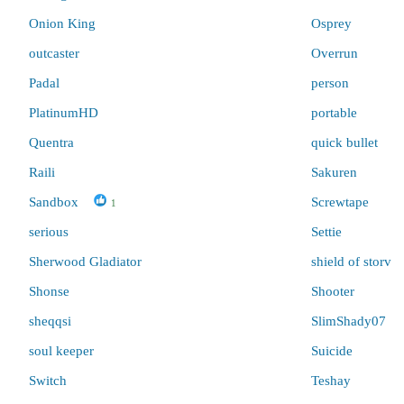
Onion King
Osprey
outcaster
Overrun
Padal
person
PlatinumHD
portable
Quentra
quick bullet
Raili
Sakuren
Sandbox
Screwtape
1
serious
Settie
Sherwood Gladiator
shield of storv
Shonse
Shooter
shеqqsi
SlimShady07
soul keeper
Suicide
Switch
Teshay