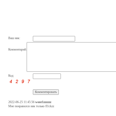
Ваш ник:
Комментарий:
Код:
2022-06-25 11:45:56
wont1zzzzzz
Мне понравился ник только fl1ckzz