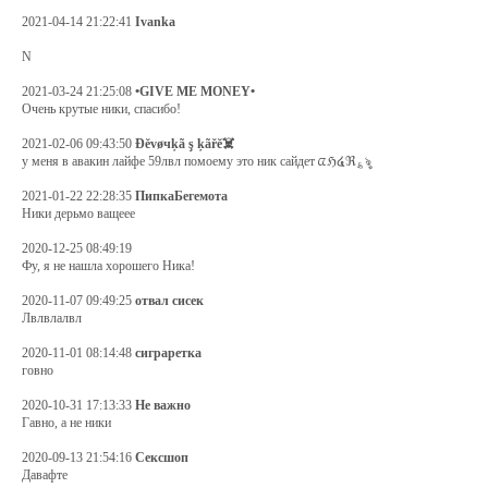
2021-04-14 21:22:41
Ivanka
N
2021-03-24 21:25:08
•GIVE ME MONEY•
Oчень крутые ники, спасибо!
2021-02-06 09:43:50
Ðĕvøчķã ş ķãřĕ☠️
у меня в авакин лайфе 59лвл помоему это ник сайдет ᤂℌ໔ℜ؏ৡ
2021-01-22 22:28:35
ПипкаБегемота
Ники дерьмо ващеее
2020-12-25 08:49:19
Фу, я не нашла хорошего Ника!
2020-11-07 09:49:25
отвал сисек
Лвлвлалвл
2020-11-01 08:14:48
сиграретка
говно
2020-10-31 17:13:33
Не важно
Гавно, а не ники
2020-09-13 21:54:16
Сексшоп
Давафте