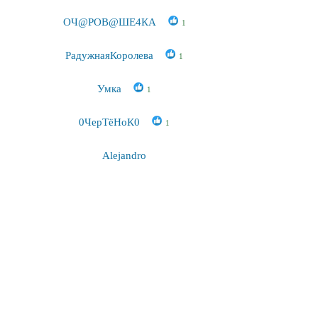
ОЧ@РОВ@ШЕ4КА
1
РадужнаяКоролева
1
Умка
1
0ЧерТёНоК0
1
Alejandro