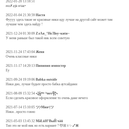
2022-01-20 13:18:51
ዙα✗ҿթ ዙนҝ•
2022-01-04 21:30:59
Настя
Фуууу здесь такие не красивые ники иду лучше на другой сайт может там
лучшие чем здесь найду !
2021-12-24 01:30:09
ZлAя_°HеЛlоу~киtя~
У меня раньше был такой ник всем советую
2021-11-24 17:43:04
Женя
Очень классные ники
2021-11-17 14:20:13
Пипипип импостер
Еу
2021-09-24 19:19:06
Babka outside
Ники дно, лучше будьте просто бабка аутсайдами
2021-08-09 15:32:54
꧁ᴮᵒʸ ⁱˢʙᴏʏ꧂
Если сделать красивое оформление то очень даже нечего
2021-07-14 15:10:05
ツ|•Мия•|ツ
Ники...просто говно
2021-05-03 13:45:32
MãŁüH°BыЙ чäū
Тип это не мой ник но есть вариант ? 💆🏼♀✨💅🏾