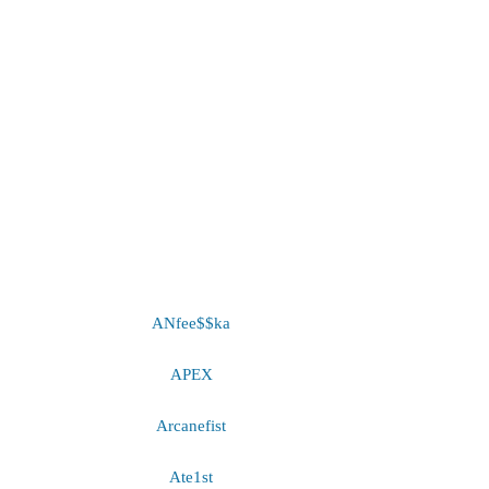
ANfee$$ka
APEX
Arcanefist
Ate1st