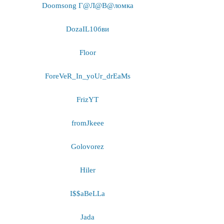
Doomsong Г@Л@В@ломка
DozaIL10бви
Floor
ForeVeR_In_yoUr_drEaMs
FrizYT
fromJkeee
Golovorez
Hiler
I$$aBeLLa
Jada