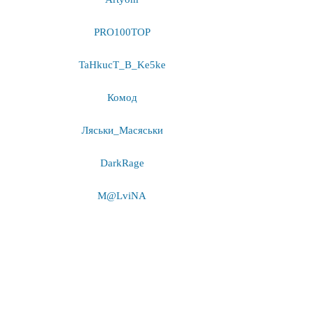
PRO100TOP
TaHkucT_B_Ke5ke
Комод
Ляськи_Масяськи
DarkRage
M@LviNA