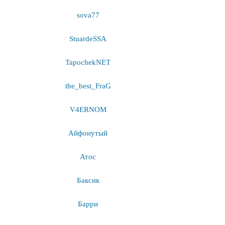
sova77
StuardeSSA
TapochekNET
the_best_FraG
V4ERNOM
Айфонутый
Атос
Баксик
Барри