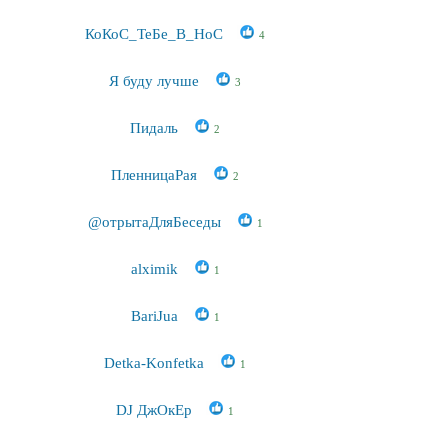
КоКоС_ТеБе_В_НоС
4
Я буду лучше
3
Пидаль
2
ПленницаРая
2
@отрытаДляБеседы
1
alximik
1
BariJua
1
Detka-Konfetka
1
DJ ДжОкЕр
1