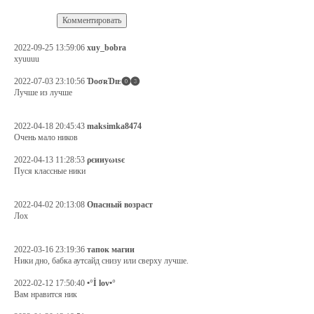
2022-09-25 13:59:06
xuy_bobra
xyuuuu
2022-07-03 23:10:56
ƊᴏㅤσʀㅤƊɪᴇㅤ⓿❸
Лучше из лучше
2022-04-18 20:45:43
maksimka8474
Очень мало ников
2022-04-13 11:28:53
ρєииуωιѕє
Пуся классные ники
2022-04-02 20:13:08
Опасный возраст
Лох
2022-03-16 23:19:36
тапок магии
Ники дно, бабка аутсайд снизу или сверху лучше.
2022-02-12 17:50:40
•°İ lov•°
Вам нравится ник