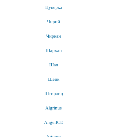
Цукерка
Чирий
Чиркан
Шархан
Шая
Шейк
Штирлиц
Algrinus
AngelICE
Artyom