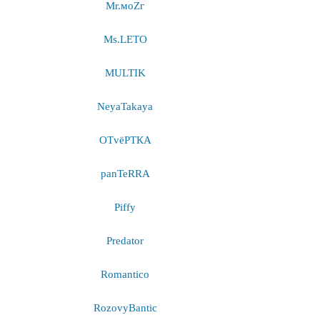
Mr.моZг
Ms.LETO
MULTIK
NeyaTakaya
OTvёРТКА
panTeRRA
Piffy
Predator
Romantico
RozovyBantic