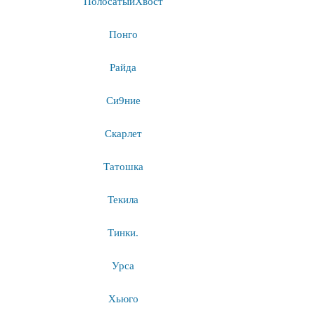
ПолосатыйХвост
Понго
Райда
Си9ние
Скарлет
Татошка
Текила
Тинки.
Урса
Хьюго