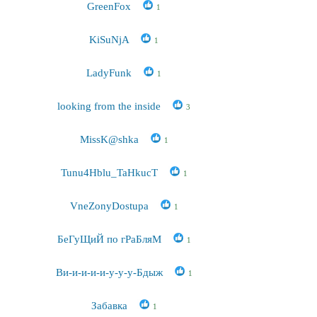
GreenFox
1
KiSuNjA
1
LadyFunk
1
looking from the inside
3
MissK@shka
1
Tunu4Hblu_TaHkucT
1
VneZonyDostupa
1
БеГуЩиЙ по гРаБляМ
1
Ви-и-и-и-и-у-у-у-Бдыж
1
Забавка
1