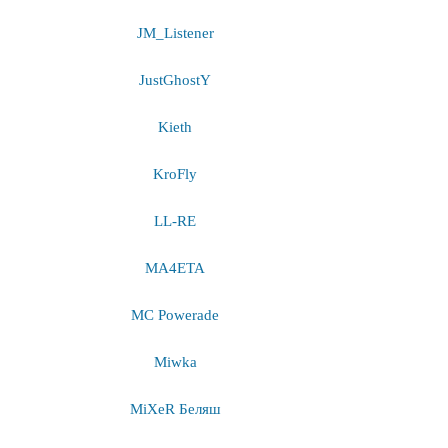
JM_Listener
JustGhostY
Kieth
KroFly
LL-RE
MA4ETA
MC Powerade
Miwka
MiXeR Беляш