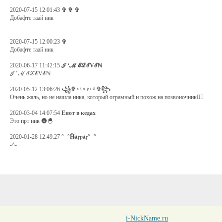
2020-07-15 12:01:43
✞ ✞ ✞
Добафте таай ник
2020-07-15 12:00:23
✞
Добафте таай ник
2020-06-17 11:42:15
ℐ ‘ℳ ℰℒℰVℰℕ
ℐ ‘ℳ ℰℒℰVℰℕ
2020-05-12 13:06:26
꧁✞ ˢ ᵗ ᵘ ᵖ ᶦ ᵈ ✞꧂
Очень жаль, но не нашла ника, который ограмный и похож на позвоночник👍🏿
2020-03-04 14:07:54
Енот в кедах
Это прт ник 🌚🐣
2020-01-28 12:49:27
°=°Ĥøŗŗøŗ°=°
-^-
i-NickName.ru