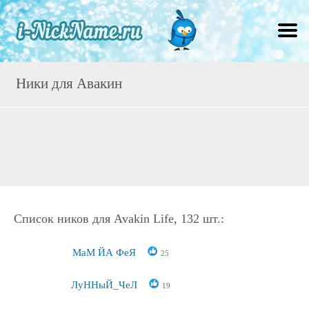
Ники для Авакин
Список ников для Avakin Life, 132 шт.:
МаМ ЙА ФеЯ
25
ЛуННыЙ_ЧеЛ
19