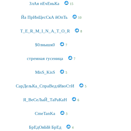
ЗлАя пЕчЕньКа
15
Йа ПрИнЦесСкА йОпТь
10
T_E_R_M_I_N_A_T_O_R
8
$0лнышк0
7
стремная гусеница
7
MisS_KisS
5
СарДельКа_СпраВедлИвоСтИ
5
Я_ВеСеЛыЙ_ТаРаКаН
6
CmeTanKa
3
БрЕдОвЫй БрЕд
4