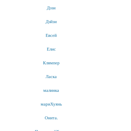
Дэзи
Дэйзи
Евсей
Елис
Клямпер
Ласка
малинка
мариХуянь
Онита.