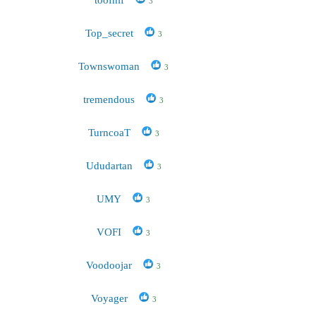
3
Top_secret
3
Townswoman
3
tremendous
3
TurncoaT
3
Ududartan
3
UMY
3
VOFI
3
Voodoojar
3
Voyager
3