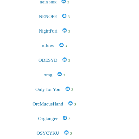
nein ник
3
NENOPE
3
NightFuri
3
o-how
3
ODESYD
3
omg
3
Only for You
3
OrcMucusHand
3
Orgtanger
3
OSYCYKU
3