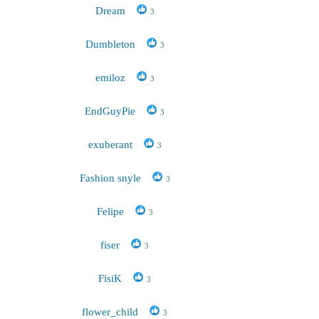
Dream
3
Dumbleton
3
emiloz
3
EndGuyPie
3
exuberant
3
Fashion snyle
3
Felipe
3
fiser
3
FisiK
3
flower_child
3