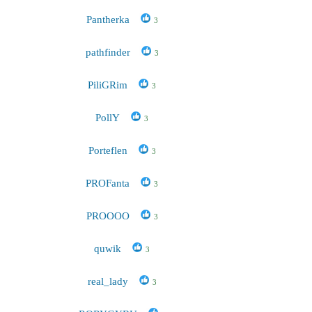
Pantherka
3
pathfinder
3
PiliGRim
3
PollY
3
Porteflen
3
PROFanta
3
PROOOO
3
quwik
3
real_lady
3