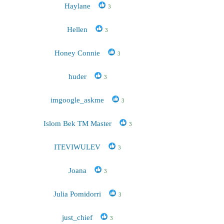
Haylane
3
Hellen
3
Honey Connie
3
huder
3
imgoogle_askme
3
Islom Bek TM Master
3
ITEVIWULEV
3
Joana
3
Julia Pomidorri
3
just_chief
3