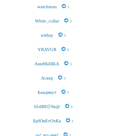
watchman
3
White_collar
3
withay
3
YRAVUR
3
АниМаШkА
3
Аскер
3
Бандикут
3
бІлЯВ۞Чк@
3
БрЮнЕтОчКа
3
да! это ник!
5