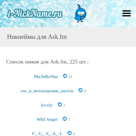
Никнеймы для Ask.fm
Список ников для Ask.fm, 225 шт.:
МаЛяВоЧка
10
зло_в_воплощении_ангела
9
lovely
7
Wild Angel
7
V_-U_-S_-A_-L
6