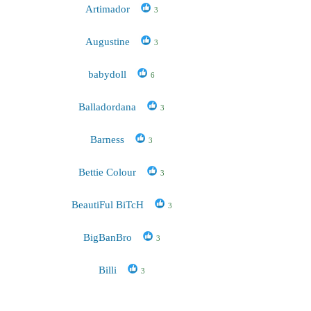
Artimador
3
Augustine
3
babydoll
6
Balladordana
3
Barness
3
Bettie Colour
3
BeаutiFul BiTcH
3
BigBanBro
3
Billi
3