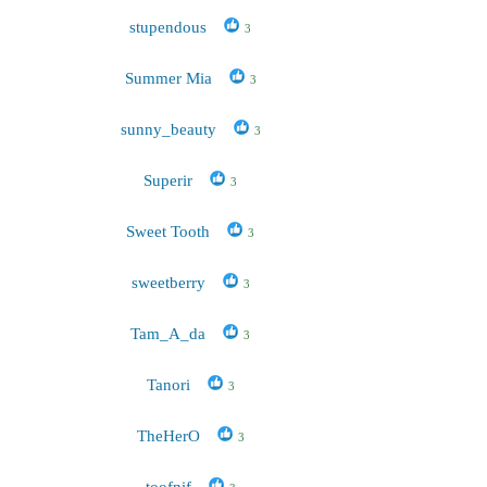
stupendous
3
Summer Mia
3
sunny_beauty
3
Superir
3
Sweet Tooth
3
sweetberry
3
Tam_A_da
3
Tanori
3
TheHerO
3
toofnif