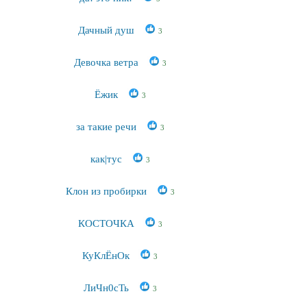
Дачный душ
3
Девочка ветра
3
Ёжик
3
за такие речи
3
как|тус
3
Клон из пробирки
3
КОСТОЧКА
3
КуКлЁнОк
3
ЛиЧн0сТь
3