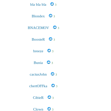
bla bla bla
3
Blondex
3
BNACEMOV
3
BoosteR
3
breeze
3
Bunia
3
cactusJohn
3
chertOFFka
3
CibieR
3
Clown
3