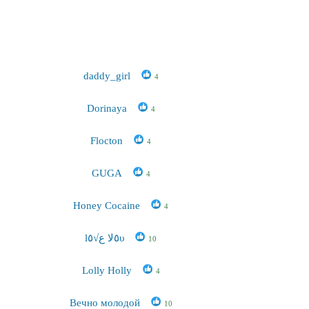
daddy_girl
4
Dorinaya
4
Flocton
4
GUGA
4
Honey Cocaine
4
l٥ﻻ ﻉ√٥υ
10
Lolly Holly
4
Вечно молодой
10