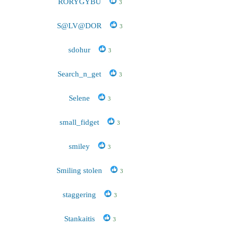
RORYGYBU
3
S@LV@DOR
3
sdohur
3
Search_n_get
3
Selene
3
small_fidget
3
smiley
3
Smiling stolen
3
staggering
3
Stankaitis
3