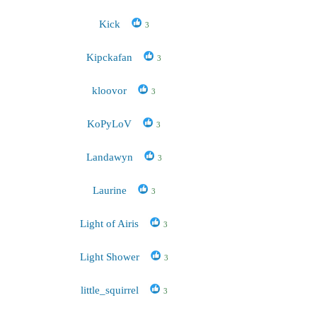
Kick
3
Kipckafan
3
kloovor
3
KoPyLoV
3
Landawyn
3
Laurine
3
Light of Airis
3
Light Shower
3
little_squirrel
3