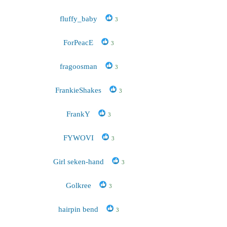
fluffy_baby
3
ForPeacE
3
fragoosman
3
FrankieShakes
3
FrankY
3
FYWOVI
3
Girl seken-hand
3
Golkree
3
hairpin bend
3