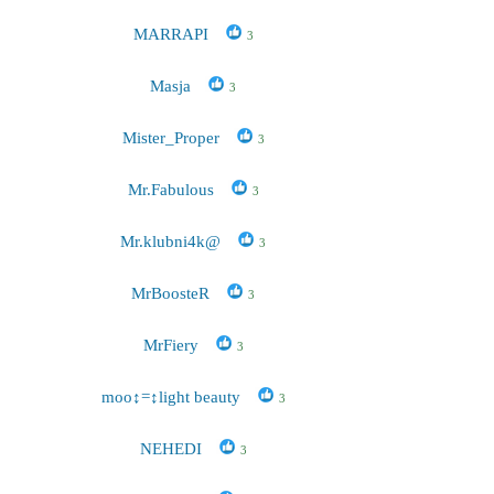
MARRAPI
3
Masja
3
Mister_Proper
3
Mr.Fabulous
3
Mr.klubni4k@
3
MrBoosteR
3
MrFiery
3
mоо↕=↕light beauty
3
NEHEDI
3