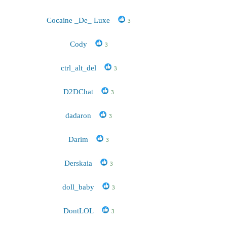
Cocaine _De_ Luxe
3
Cody
3
ctrl_alt_del
3
D2DChat
3
dadaron
3
Darim
3
Derskaia
3
doll_baby
3
DontLOL
3