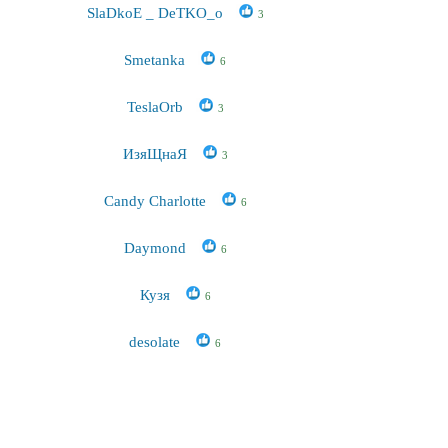
SlaDkoE _ DeTKO_o
3
Smetanka
6
TeslaOrb
3
ИзяЩнаЯ
3
Candy Charlotte
6
Daymond
6
Кузя
6
desolate
6