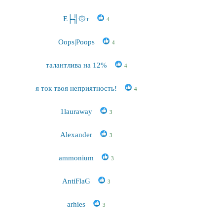
Е╞╣۞т
4
Оops|Poops
4
талантлива на 12%
4
я ток твоя неприятность!
4
1lauraway
3
Alexander
3
ammonium
3
AntiFlaG
3
arhies
3