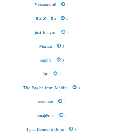
Чумачечий
3
✘a-✘a-✘a
5
just-for-you
3
Marian
3
SappY
3
Siri
3
The Eagles from Meldin
3
waxman
3
альфёнка
3
Гусь Великий Воин
3