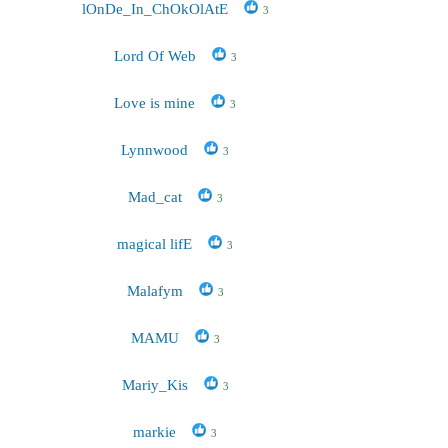
lOnDe_In_ChOkOlAtE
3
Lord Of Web
3
Love is mine
3
Lynnwood
3
Mad_cat
3
magical lifE
3
Malafym
3
MAMU
3
Mariy_Kis
3
markie
3