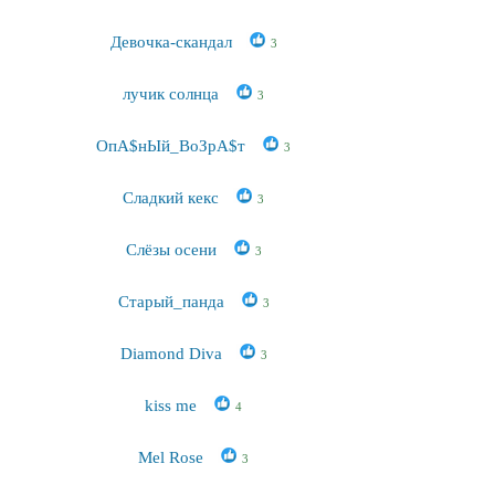
Девочка-скандал
3
лучик солнца
3
ОпА$нЫй_ВоЗрА$т
3
Сладкий кекс
3
Слёзы осени
3
Старый_панда
3
Diamond Diva
3
kiss me
4
Mel Rose
3