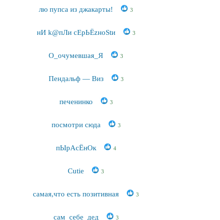
лю пупса из джакарты!
3
нИ k@пЛи сЕрЬЁzноStи
3
О_очумевшая_Я
3
Пендальф — Виз
3
печенинко
3
посмотри сюда
3
пЫрАсЁнОк
4
Сutie
3
самая,что есть позитивная
3
сам_себе_дед
3