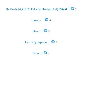
ДеVо4к@,kOтO®Aя )(оТеЛ@ ©4@$tьЯ
7
Лаваш
6
Buzz
5
I am С̶у̶п̶е̶р̶м̶э̶н
5
bitsy
4