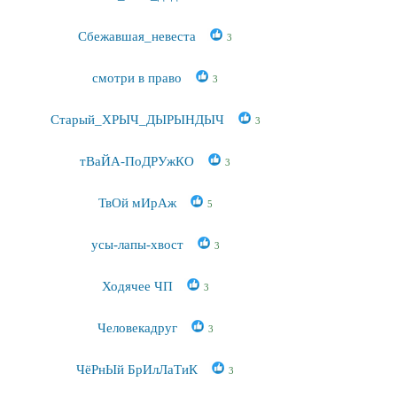
Сбежавшая_невеста
3
смотри в право
3
Старый_ХРЫЧ_ДЫРЫНДЫЧ
3
тВаЙА-ПоДРУжКО
3
ТвОй мИрАж
5
усы-лапы-хвост
3
Ходячее ЧП
3
Человекадруг
3
ЧёРнЫй БрИлЛаТиК
3