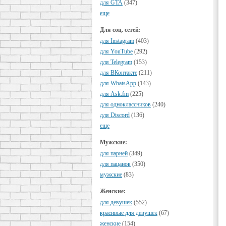
для GTA
(347)
еще
Для соц. сетей:
для Instagram
(403)
для YouTube
(292)
для Telegram
(153)
для ВКонтакте
(211)
для WhatsApp
(143)
для Ask.fm
(225)
для одноклассников
(240)
для Discord
(136)
еще
Мужские:
для парней
(349)
для пацанов
(350)
мужские
(83)
Женские:
для девушек
(552)
красивые для девушек
(67)
женские
(154)