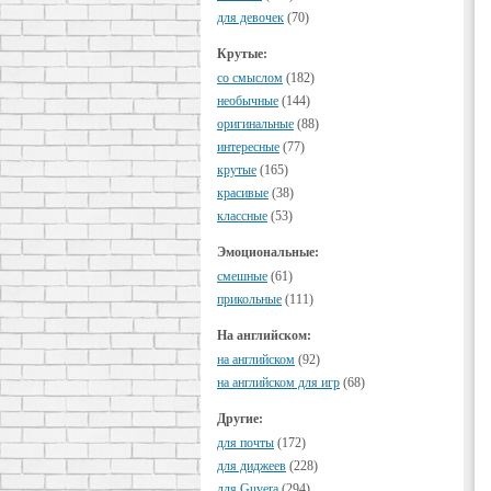
для девочек
(70)
Крутые:
cо смыслом
(182)
необычные
(144)
оригинальные
(88)
интересные
(77)
крутые
(165)
красивые
(38)
классные
(53)
Эмоциональные:
смешные
(61)
прикольные
(111)
На английском:
на английском
(92)
на английском для игр
(68)
Другие:
для почты
(172)
для диджеев
(228)
для Guvera
(294)