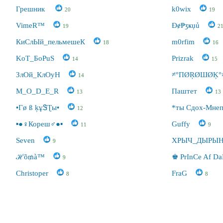
Грешник
k0wix
20
19
VimeR™
Đɇ₱ӡҝụủ
19
2
КиСлЫй_пельмешеК
m0rfim
18
16
KoT_БоPuS
Prizrak
14
15
ЗлОй_КлОуН
≠°ПØŖØШØĶ°
14
M_O_D_E_R
Паштет
13
13
•Гø ß ķұᏕƮы•
*ты Сдох-Мне
12
▪●♀Кореш♂●▪
Guffy
11
9
Seven
ХРЫЧ_ДЫРЫ
9
ℋõ₥à™
♚ PrInCe Af 
9
Christoper
FraG
8
8