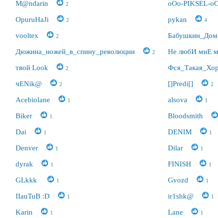
M@ndarin
oOo-PIKSEL-o
2
OpuruHaJi
pykan
2
4
vooltex
Бабушкин_До
2
Дюжина_ножей_в_спину_революции
Не любИ мнЕ 
2
твой Look
Фся_Такая_Хо
2
чЕNik@
[]Predi[]
2
2
Acebiolane
alsova
1
1
Biker
Bloodsmith
1
Dai
DENIM
1
1
Denver
Dilar
1
1
dyrak
FINISH
1
1
GLkkk
Gvozd
1
1
IIauTuB :D
ir1shk@
1
1
Karin
Lane
1
1