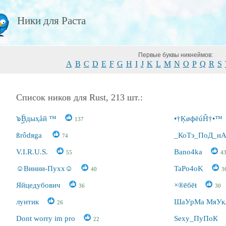
Ники для Раста
Первые буквы никнеймов:
A
B
C
D
E
F
G
H
I
J
K
L
M
N
O
P
Q
R
S
Список ников для Rust, 213 шт.:
๖ۣۣۜBдыҳåй ™
•†ĶøфēúĤ†•™
137
ßrôdяga
_КоТэ_ПоД_н
74
V.I.R.U.S.
Bano4ka
55
4
☺Винни-Пухх☺
TaPo4oK
40
3
Яйцедубович
×®ēбēŧ
36
30
лунтик
ШаУрМа МяУ
26
Dont worry im pro
Sexy_ПуПоК
22