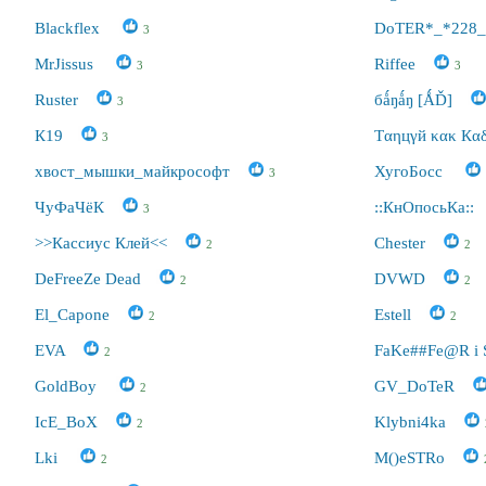
Blackflex
DoTER*_*228_
3
MrJissus
Riffee
3
3
Ruster
бǻŋǻŋ [ǺĎ]
3
К19
Тαηцγй κακ Кα
3
хвост_мышки_майкрософт
ХугоБосс
3
ЧуФаЧёК
::КнОпосьКа::
3
>>Кассиус Клей<<
Chester
2
2
DeFreeZe Dead
DVWD
2
2
El_Capone
Estell
2
2
EVA
FaKe##Fe@R i
2
GoldBoy
GV_DoTeR
2
IcE_BoX
Klybni4ka
2
Lki
M()eSTRo
2