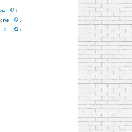
ком
1
ХоРек
2
а С..
1
r