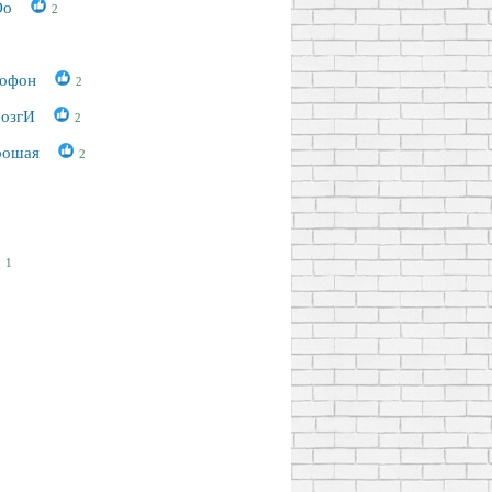
Oo
2
мофон
2
мозгИ
2
рошая
2
1