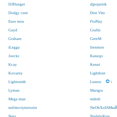
DJHunger
djpojarnik
Dodgy cunt
Don Vito
Euro teen
FixPlay
Gayd
Grafin
Graham
GreeM
iLegga
Irenmon
Joecks
Kaneqo
Kcay
Kenni
Kovarny
Lightfont
Lightsmith
Lumos
1
Lyman
Marigra
Mega man
miledi
nefritoviyterrorist
NeObXoDiMы
Neta
NightlyRain