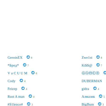
GeroinEX
Zwe1st
8
8
*Бред*
Ki$$@
7
7
V а C U U M
ⒼⒶⓜⒺⓇ
6
Cody
DUBERMAN
4
Feizep
gidra
4
4
Rust A man
Алмазик
4
5
#S1lence#
BigBum
3
3