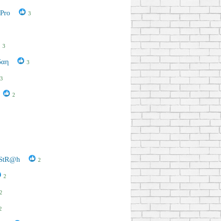
Pro
3
3
δαη
3
3
2
 StR@h
2
2
2
2