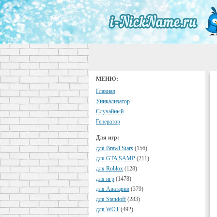
МЕНЮ:
Главная
Уникализатор
Случайный
Генератор
Для игр:
для Brawl Stars
(156)
для GTA SAMP
(211)
для Roblox
(128)
для игр
(1478)
для Аватарии
(379)
для Standoff
(283)
для WOT
(492)