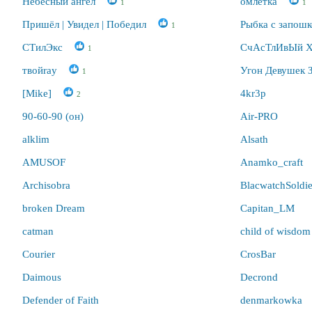
Небесный ангел
омлетка
1
1
Пришёл | Увидел | Победил
Рыбка с запош
1
СТилЭкс
СчАсТлИвЫй 
1
твойray
Угон Девушек З
1
[Mike]
4kr3p
2
90-60-90 (он)
Air-PRO
alklim
Alsath
AMUSOF
Anamko_craft
Archisobra
BlacwatchSoldie
broken Dream
Capitan_LM
catman
child of wisdom
Courier
CrosBar
Daimous
Decrond
Defender of Faith
denmarkowka