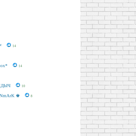
1
≠
14
пох*
14
НДЫЧ
10
DaNmArK ♚
8