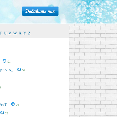
T
U
V
W
X
Y
Z
91
АрКоТэ_
57
3
6
кАеТ
26
22