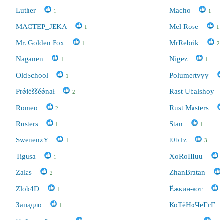
Luther
Macho
1
1
MACTEP_JEKA
Mel Rose
1
1
Mr. Golden Fox
MrRebrik
1
2
Naganen
Nigez
1
1
OldSchool
Polumertvyy
1
Prǿfėššéǿnał
Rast Ubalshoy
2
Romeo
Rust Masters
2
Rusters
Stan
1
1
SwenenzY
t0b1z
1
3
Tigusa
XoRoIIIuu
1
Zalas
ZhanBratan
2
Zlob4D
Ёжкин-кот
1
Западло
КоТёНоЧеГгГ
1